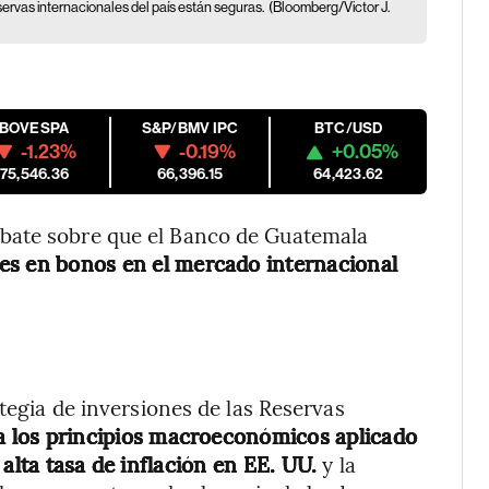
servas internacionales del país están seguras.
(Bloomberg/Victor J.
IBOVESPA
S&P/BMV IPC
BTC/USD
-1.23%
-0.19%
+0.05%
175,546.36
66,396.15
64,423.62
bate sobre que el Banco de Guatemala
nes en bonos en el mercado internacional
ategia de inversiones de las Reservas
 a los principios macroeconómicos aplicado
alta tasa de inflación en EE. UU.
y la