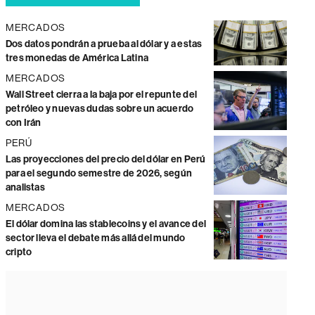
MERCADOS
Dos datos pondrán a prueba al dólar y a estas
tres monedas de América Latina
MERCADOS
Wall Street cierra a la baja por el repunte del
petróleo y nuevas dudas sobre un acuerdo
con Irán
PERÚ
Las proyecciones del precio del dólar en Perú
para el segundo semestre de 2026, según
analistas
MERCADOS
El dólar domina las stablecoins y el avance del
sector lleva el debate más allá del mundo
cripto