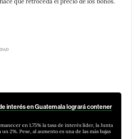
hace que retroceda el precio de los bonos.
IDAD
 de interés en Guatemala logrará contener
anecer en 1.75% la tasa de interés líder, la Junta
a un 2%. Pese, al aumento es una de las más bajas