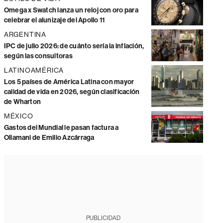
Omega x Swatch lanza un reloj con oro para
celebrar el alunizaje del Apollo 11
ARGENTINA
IPC de julio 2026: de cuánto sería la inflación,
según las consultoras
LATINOAMÉRICA
Los 5 países de América Latina con mayor
calidad de vida en 2026, según clasificación
de Wharton
MÉXICO
Gastos del Mundial le pasan factura a
Ollamani de Emilio Azcárraga
PUBLICIDAD