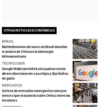
OTRAS NOTICIAS ECONÓMICAS
BRASIL
Multimillonarios del acero de Brasil desafían
el avance de China en la siderurgia
latinoamericana
TECNOLOGÍA
Google Wallet permitirá a los padres enviar
dinero directamente a sus hijos y fijar límites
de gasto
MERCADOS
Activos de mercados emergentes caen por
temor a que el acuerdo sobre Ormuz eleve las
tensiones