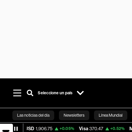
Seleccione un país
Las noticias del día
Newsletters
Línea Mundial
H/USD
1,906.75
Visa
370.47
MercadoLi
+0.05%
+0.52%
Bloomberg 