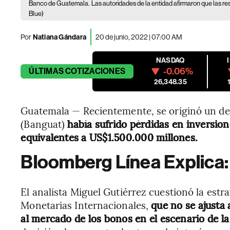
Banco de Guatemala.
Las autoridades de la entidad afirmaron que las re
Blue)
Por
Natiana Gándara
20 de junio, 2022 | 07:00 AM
NASDAQ
-0.06%
ÚLTIMAS
COTIZACIONES
26,348.35
Guatemala — Recientemente, se originó un de
(Banguat)
había sufrido pérdidas en inversio
equivalentes a US$1.500.000 millones.
Bloomberg Línea Explica:
El analista Miguel Gutiérrez cuestionó la estr
Monetarias Internacionales,
que no se ajusta
al mercado de los bonos en el escenario de la 