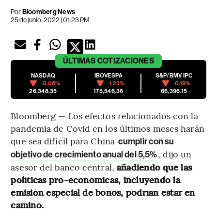
Por
Bloomberg News
25 de junio, 2022 | 01:23 PM
ÚLTIMAS
COTIZACIONES
NASDAQ
IBOVESPA
S&P/BMV IPC
-0.06%
-1.23%
-0.19%
26,348.35
175,546.36
66,396.15
Bloomberg — Los efectos relacionados con la
pandemia de Covid en los últimos meses harán
que sea difícil para China
cumplir con su
, dijo un
objetivo de crecimiento anual del 5,5%
asesor del banco central,
añadiendo que las
políticas pro-económicas, incluyendo la
emisión especial de bonos, podrían estar en
camino.