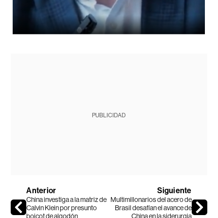
PUBLICIDAD
Anterior
Siguiente
China investiga a la matriz de
Multimillonarios del acero de
Calvin Klein por presunto
Brasil desafían el avance de
boicot de algodón
China en la siderurgia