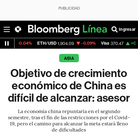
PUBLICIDAD
Ingresar
.04%
ETH/USD
-0.09%
Visa
+0.52%
Merc
1,904.09
370.47
ASIA
Objetivo de crecimiento
económico de China es
difícil de alcanzar: asesor
La economía china repuntaría en el segundo
semestre, tras el fin de las restricciones por el Covid-
19, pero el camino para alcanzar la meta estará lleno
de dificultades