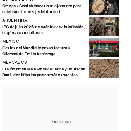
Omega x Swatch lanza un reloj con oro para
celebrar el alunizaje del Apollo 11
ARGENTINA
IPC de julio 2026: de cuánto sería la inflación,
según las consultoras
MÉXICO
Gastos del Mundial le pasan factura a
Ollamani de Emilio Azcárraga
MERCADOS
El Niño amenaza a América Latina y Deutsche
Bank identifica los países más expuestos
PUBLICIDAD