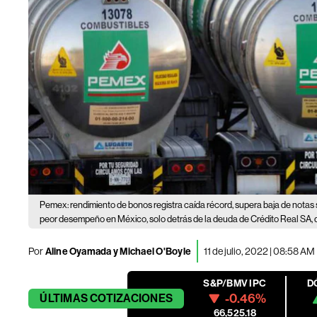
Pemex: rendimiento de bonos registra caída récord, supera baja de nota
peor desempeño en México, solo detrás de la deuda de Crédito Real SA, q
Por
Aline Oyamada y Michael O'Boyle
11 de julio, 2022 | 08:58 AM
S&P/BMV IPC
D
-0.46%
ÚLTIMAS
COTIZACIONES
66,525.18