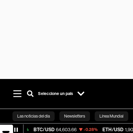
Seleccione un país
Las noticias del día
Newsletters
Línea Mundial
BTC/USD
64,603.66
ETH/USD
1,903.74
02%
-0.28%
-0
Bloomberg 