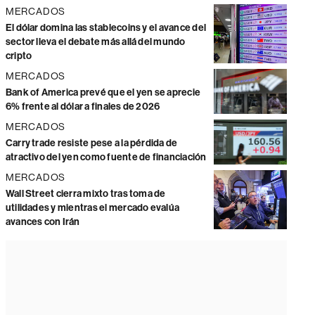
MERCADOS
El dólar domina las stablecoins y el avance del
sector lleva el debate más allá del mundo
cripto
MERCADOS
Bank of America prevé que el yen se aprecie
6% frente al dólar a finales de 2026
MERCADOS
Carry trade resiste pese a la pérdida de
atractivo del yen como fuente de financiación
MERCADOS
Wall Street cierra mixto tras toma de
utilidades y mientras el mercado evalúa
avances con Irán