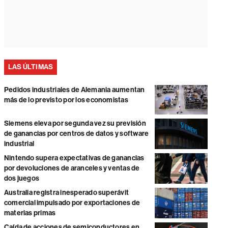
LAS ÚLTIMAS
Pedidos industriales de Alemania aumentan
más de lo previsto por los economistas
Siemens eleva por segunda vez su previsión
de ganancias por centros de datos y software
industrial
Nintendo supera expectativas de ganancias
por devoluciones de aranceles y ventas de
dos juegos
Australia registra inesperado superávit
comercial impulsado por exportaciones de
materias primas
Caída de acciones de semiconductores en