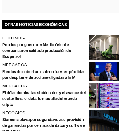
OTRAS NOTICIAS ECONÓMICAS
COLOMBIA
Precios por guerra en Medio Oriente
compensaron caída de producción de
Ecopetrol
MERCADOS
Fondos de cobertura sufren fuertes pérdidas
por desplome de acciones ligadas a la IA
MERCADOS
El dólar domina las stablecoins y el avance del
sector lleva el debate más allá del mundo
cripto
NEGOCIOS
Siemens eleva por segunda vez su previsión
de ganancias por centros de datos y software