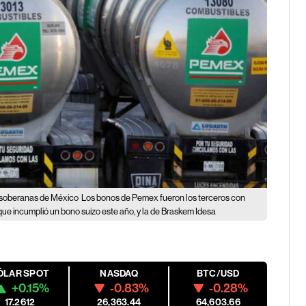
s soberanas de México
Los bonos de Pemex fueron los terceros con
ue incumplió un bono suizo este año, y la de Braskem Idesa
ÓLAR SPOT
NASDAQ
BTC/USD
+0.15%
-0.83%
-0.28%
17.2612
26,363.44
64,603.66