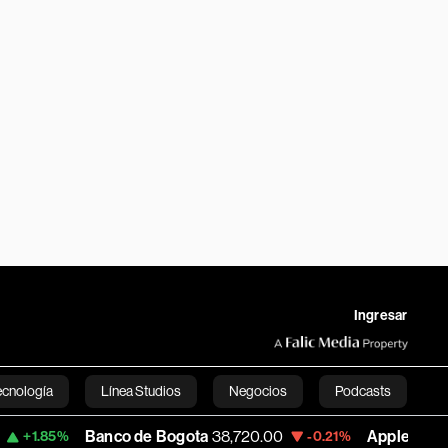
Ingresar
ecnología
Línea Studios
Negocios
Podcasts
Banco de Bogota
38,720.00
Apple
310.94
-0.21%
+0.5
English