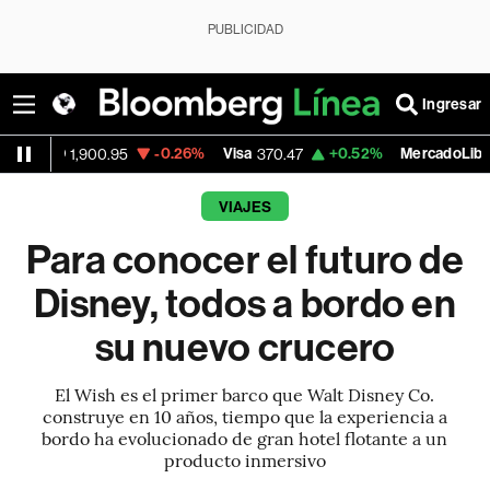
PUBLICIDAD
Ingresar
-0.26%
Visa
+0.52%
MercadoLibre
00.95
370.47
1,824.26
VIAJES
Para conocer el futuro de
Disney, todos a bordo en
su nuevo crucero
El Wish es el primer barco que Walt Disney Co.
construye en 10 años, tiempo que la experiencia a
bordo ha evolucionado de gran hotel flotante a un
producto inmersivo