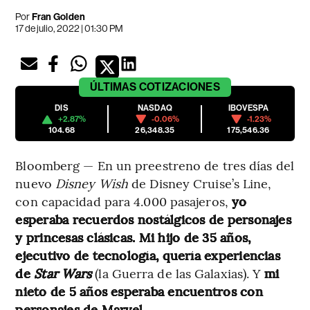
Por
Fran Golden
17 de julio, 2022 | 01:30 PM
ÚLTIMAS
COTIZACIONES
DIS
NASDAQ
IBOVESPA
+2.87%
-0.06%
-1.23%
104.68
26,348.35
175,546.36
Bloomberg — En un preestreno de tres días del
nuevo
Disney Wish
de Disney Cruise’s Line,
con capacidad para 4.000 pasajeros,
yo
esperaba recuerdos nostálgicos de personajes
y princesas clásicas. Mi hijo de 35 años,
ejecutivo de tecnología, quería experiencias
de
Star Wars
(la Guerra de las Galaxias). Y
mi
nieto de 5 años esperaba encuentros con
personajes de Marvel
.