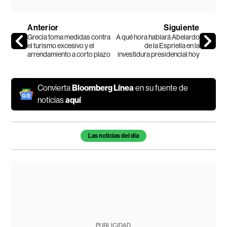
Anterior
Siguiente
Grecia toma medidas contra
A qué hora hablará Abelardo
el turismo excesivo y el
de la Espriella en la
arrendamiento a corto plazo
investidura presidencial hoy
Convierta
Bloomberg Línea
en su fuente de
noticias
aquí
Temas de este artículo
Las noticias del día
PUBLICIDAD