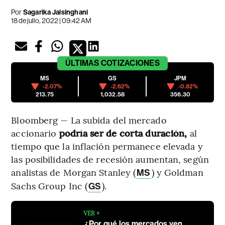
Por
Sagarika Jaisinghani
18 de julio, 2022 | 09:42 AM
ÚLTIMAS
COTIZACIONES
MS
GS
JPM
-2.07%
-2.62%
-0.82%
213.75
1,032.58
356.30
Bloomberg — La subida del mercado
accionario
podría ser de corta duración,
al
tiempo que la inflación permanece elevada y
las posibilidades de recesión aumentan, según
analistas de Morgan Stanley (
) y Goldman
MS
Sachs Group Inc (
).
GS
VER +
¿Por qué los mercados ven