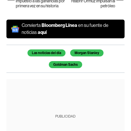
impuesto a las ganancias por
reabrir Ormuz impulsan al
primera vez en su historia
petróleo
Convierta
Bloomberg Línea
en su fuente de
noticias
aquí
Temas de este artículo
Las noticias del día
Morgan Stanley
Goldman Sachs
PUBLICIDAD