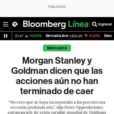
PUBLICIDAD
Ingresar
+0.52%
MercadoLibre
-5.23%
Banco de Bogota
1,824.26
38,900
MERCADOS
Morgan Stanley y
Goldman dicen que las
acciones aún no han
terminado de caer
“No creo que se haya incorporado a los precios una
recesión profunda aún”, dijo Peter Oppenheimer,
estratega jefe de renta variable mundial de Goldman