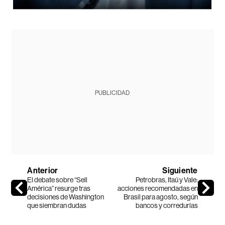
PUBLICIDAD
Anterior
Siguiente
El debate sobre “Sell
Petrobras, Itaú y Vale:
América” resurge tras
acciones recomendadas en
decisiones de Washington
Brasil para agosto, según
que siembran dudas
bancos y corredurías