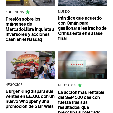
MUNDO
ARGENTINA
Irán dice que acuerdo
Presión sobre los
con Omán para
márgenes de
gestionar el estrecho de
MercadoLibre inquieta a
Ormuz está en su fase
inversores y acciones
final
caen en el Nasdaq
NEGOCIOS
MERCADOS
Burger King dispara sus
La acción más rentable
ventas en EE.UU. con un
del S&P 500 cae con
nuevo Whopper y una
fuerza tras sus
promoción de Star Wars
resultados: qué
preocupa al mercado