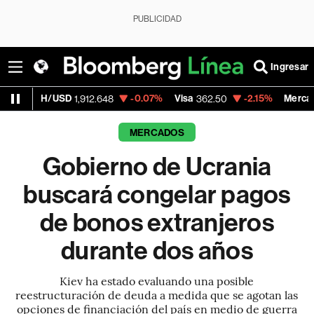
PUBLICIDAD
Ingresar
/USD
-0.07%
Visa
-2.15%
MercadoLibre
1,912.648
362.50
1,8
MERCADOS
Gobierno de Ucrania
buscará congelar pagos
de bonos extranjeros
durante dos años
Kiev ha estado evaluando una posible
reestructuración de deuda a medida que se agotan las
opciones de financiación del país en medio de guerra