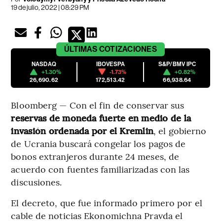
19 de julio, 2022 | 08:29 PM
ÚLTIMAS
COTIZACIONES
NASDAQ
IBOVESPA
S&P/BMV IPC
+1.30%
-1.73%
+0.82%
26,690.62
172,513.42
66,938.64
Bloomberg — Con el fin de conservar sus
reservas de moneda fuerte en medio de la
invasión ordenada por el Kremlin
, el gobierno
de Ucrania buscará congelar los pagos de
bonos extranjeros durante 24 meses, de
acuerdo con fuentes familiarizadas con las
discusiones.
El decreto, que fue informado primero por el
cable de noticias Ekonomichna Pravda el