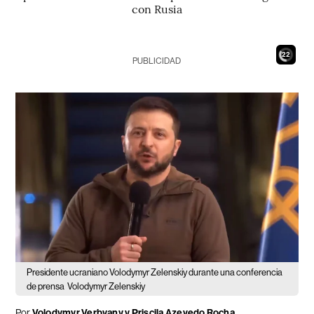
con Rusia
20
PUBLICIDAD
Presidente ucraniano Volodymyr Zelenskiy durante una conferencia
de prensa
Volodymyr Zelenskiy
Por
Volodymyr Verbyany y Priscila Azevedo Rocha