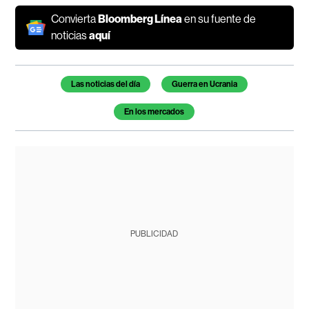
Convierta
Bloomberg Línea
en su fuente de
noticias
aquí
Temas de este artículo
Las noticias del día
Guerra en Ucrania
En los mercados
PUBLICIDAD