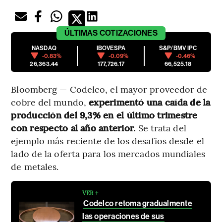
ÚLTIMAS
COTIZACIONES
NASDAQ
IBOVESPA
S&P/BMV IPC
-0.83%
-0.09%
-0.46%
26,363.44
177,726.17
66,525.18
Bloomberg — Codelco, el mayor proveedor de
cobre del mundo,
experimentó una caída de la
producción del 9,3% en el último trimestre
con respecto al año anterior.
Se trata del
ejemplo más reciente de los desafíos desde el
lado de la oferta para los mercados mundiales
de metales.
VER +
Codelco retoma gradualmente
las operaciones de sus