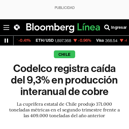
PUBLICIDAD
Ingresar
0.41%
ETH/USD
-0.96%
Visa
-0.28%
Mer
1,897.368
368.54
CHILE
Codelco registra caída
del 9,3% en producción
interanual de cobre
La cuprífera estatal de Chile produjo 371.000
toneladas métricas en el segundo trimestre frente a
las 409.000 toneladas del año anterior