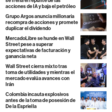
se frena el repunte de las
acciones de IA y baja el petróleo
Grupo Argos anuncia millonaria
recompra de acciones y promete
duplicar el dividendo
MercadoLibre se hunde en Wall
Street pese a superar
expectativas de facturación y
ganancia neta
Wall Street cierra mixto tras
toma de utilidades y mientras el
mercado evalúa avances con
Irán
Colombia incauta explosivos
antes de la toma de posesión de
De la Espriella