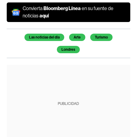
Convierta
Bloomberg Línea
en su fuente de
noticias
aquí
Temas de este artículo
Las noticias del día
Arte
Turismo
Londres
PUBLICIDAD