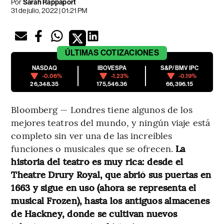
Por
Sarah Rappaport
31 de julio, 2022 | 01:21 PM
ÚLTIMAS
COTIZACIONES
NASDAQ
IBOVESPA
S&P/BMV IPC
-0.06%
-1.23%
-0.19%
26,348.35
175,546.36
66,396.15
Bloomberg — Londres tiene algunos de los
mejores teatros del mundo, y ningún viaje está
completo sin ver una de las increíbles
funciones o musicales que se ofrecen.
La
historia del teatro es muy rica: desde el
Theatre Drury Royal, que abrió sus puertas en
1663 y sigue en uso (ahora se representa el
musical Frozen), hasta los antiguos almacenes
de Hackney, donde se cultivan nuevos