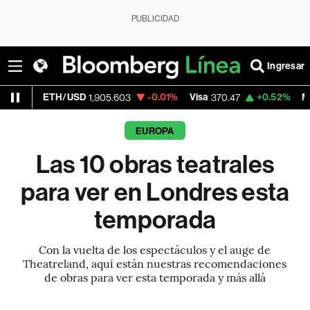
PUBLICIDAD
Ingresar
TH/USD
-0.01%
Visa
+0.52%
MercadoLibre
1,905.603
370.47
EUROPA
Las 10 obras teatrales
para ver en Londres esta
temporada
Con la vuelta de los espectáculos y el auge de
Theatreland, aquí están nuestras recomendaciones
de obras para ver esta temporada y más allá