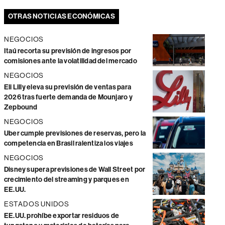
OTRAS NOTICIAS ECONÓMICAS
NEGOCIOS
Itaú recorta su previsión de ingresos por
comisiones ante la volatilidad del mercado
NEGOCIOS
Eli Lilly eleva su previsión de ventas para
2026 tras fuerte demanda de Mounjaro y
Zepbound
NEGOCIOS
Uber cumple previsiones de reservas, pero la
competencia en Brasil ralentiza los viajes
NEGOCIOS
Disney supera previsiones de Wall Street por
crecimiento del streaming y parques en
EE.UU.
ESTADOS UNIDOS
EE.UU. prohíbe exportar residuos de