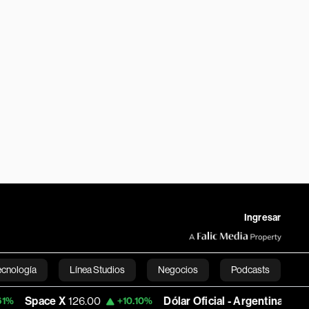
Ingresar
ecnología
Línea Studios
Negocios
Podcasts
ce X
126.00
Dólar Oficial - Argentina
1,495.9529
+10.10%
English