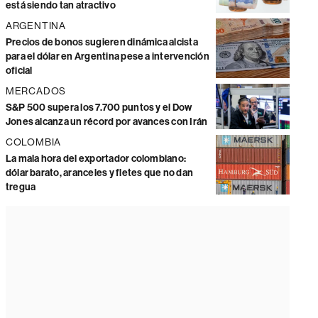
está siendo tan atractivo
ARGENTINA
Precios de bonos sugieren dinámica alcista
para el dólar en Argentina pese a intervención
oficial
MERCADOS
S&P 500 supera los 7.700 puntos y el Dow
Jones alcanza un récord por avances con Irán
COLOMBIA
La mala hora del exportador colombiano:
dólar barato, aranceles y fletes que no dan
tregua