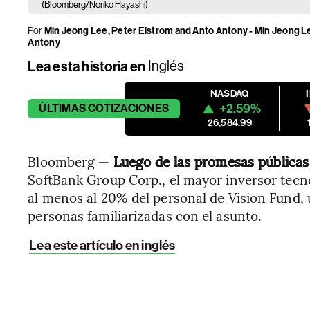
(Bloomberg/Noriko Hayashi)
Por
Min Jeong Lee, Peter Elstrom and Anto Antony - Min Jeong Le
Antony
Lea esta historia en
Inglés
NASDAQ
+2.59%
ÚLTIMAS
COTIZACIONES
26,584.99
Bloomberg —
Luego de las promesas pública
SoftBank Group Corp., el mayor inversor tecn
al menos al 20% del personal de Vision Fund, 
personas familiarizadas con el asunto.
Lea este artículo en inglés