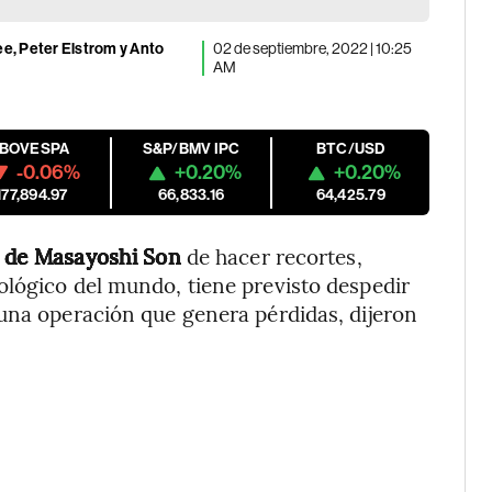
e, Peter Elstrom y Anto
02 de septiembre, 2022 | 10:25
AM
IBOVESPA
S&P/BMV IPC
BTC/USD
-0.06%
+0.20%
+0.20%
177,894.97
66,833.16
64,425.79
s de Masayoshi Son
de hacer recortes,
ológico del mundo, tiene previsto despedir
una operación que genera pérdidas, dijeron