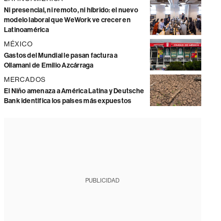
Ni presencial, ni remoto, ni híbrido: el nuevo
modelo laboral que WeWork ve crecer en
Latinoamérica
MÉXICO
Gastos del Mundial le pasan factura a
Ollamani de Emilio Azcárraga
MERCADOS
El Niño amenaza a América Latina y Deutsche
Bank identifica los países más expuestos
PUBLICIDAD