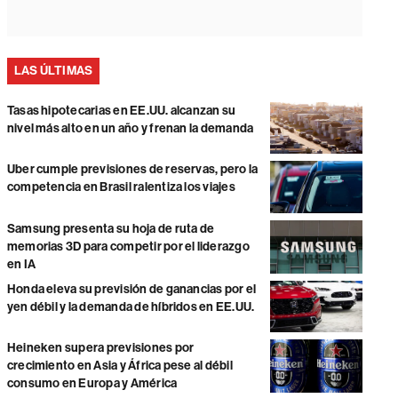
LAS ÚLTIMAS
Tasas hipotecarias en EE.UU. alcanzan su
nivel más alto en un año y frenan la demanda
Uber cumple previsiones de reservas, pero la
competencia en Brasil ralentiza los viajes
Samsung presenta su hoja de ruta de
memorias 3D para competir por el liderazgo
en IA
Honda eleva su previsión de ganancias por el
yen débil y la demanda de híbridos en EE.UU.
Heineken supera previsiones por
crecimiento en Asia y África pese al débil
consumo en Europa y América