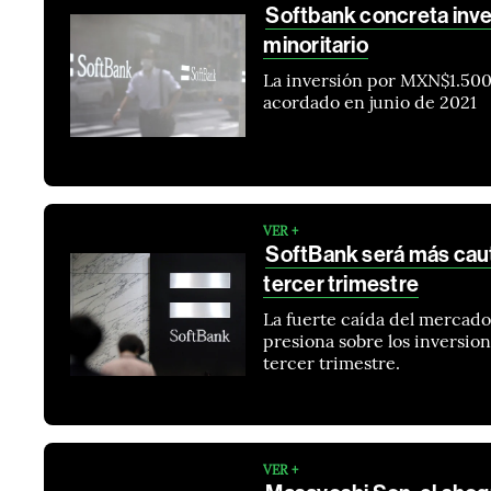
Softbank concreta inve
minoritario
La inversión por MXN$1.500
acordado en junio de 2021
VER +
SoftBank será más caute
tercer trimestre
La fuerte caída del mercado
presiona sobre los inversioni
tercer trimestre.
VER +