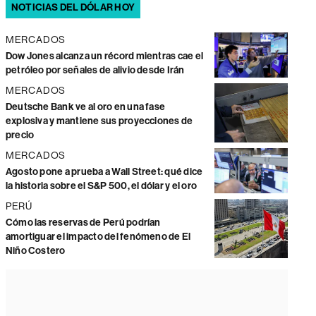
NOTICIAS DEL DÓLAR HOY
MERCADOS
Dow Jones alcanza un récord mientras cae el
petróleo por señales de alivio desde Irán
MERCADOS
Deutsche Bank ve al oro en una fase
explosiva y mantiene sus proyecciones de
precio
MERCADOS
Agosto pone a prueba a Wall Street: qué dice
la historia sobre el S&P 500, el dólar y el oro
PERÚ
Cómo las reservas de Perú podrían
amortiguar el impacto del fenómeno de El
Niño Costero