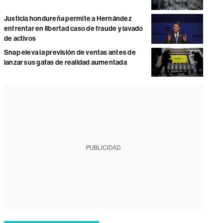
Justicia hondureña permite a Hernández
enfrentar en libertad caso de fraude y lavado
de activos
Snap eleva la previsión de ventas antes de
lanzar sus gafas de realidad aumentada
PUBLICIDAD