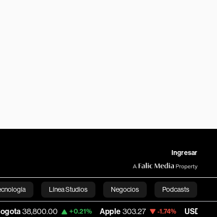
Ingresar
ecnología
Línea Studios
Negocios
Podcasts
00.00
Apple
303.27
USD COP
3,232.96
+0.21%
-1.74%
English