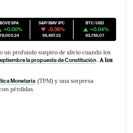
IBOVESPA
S&P/BMV IPC
BTC/USD
+0.00%
-0.36%
+0.04%
178,000.24
66,697.22
63,765.07
 un profundo suspiro de alivio cuando los
.
A los
ptiembre la propuesta de Constitución
(TPM) y una sorpresa
ítica Monetaria
 con pérdidas.