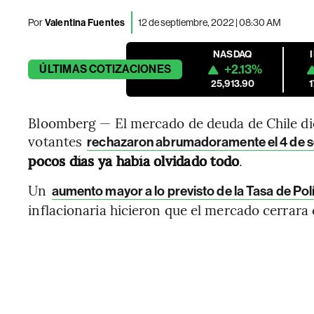
Por
Valentina Fuentes
12 de septiembre, 2022 | 08:30 AM
NASDAQ
+2.13%
ÚLTIMAS
COTIZACIONES
25,913.90
Bloomberg — El mercado de deuda de Chile dio
votantes
rechazaron abrumadoramente el 4 de se
pocos días ya había olvidado todo
.
Un
aumento mayor a lo previsto de la Tasa de Pol
inflacionaria hicieron que el mercado cerrara