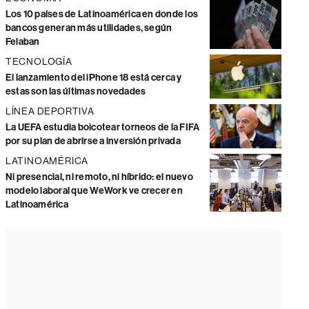
Los 10 países de Latinoamérica en donde los
bancos generan más utilidades, según
Felaban
TECNOLOGÍA
El lanzamiento del iPhone 18 está cerca y
estas son las últimas novedades
LÍNEA DEPORTIVA
La UEFA estudia boicotear torneos de la FIFA
por su plan de abrirse a inversión privada
LATINOAMÉRICA
Ni presencial, ni remoto, ni híbrido: el nuevo
modelo laboral que WeWork ve crecer en
Latinoamérica