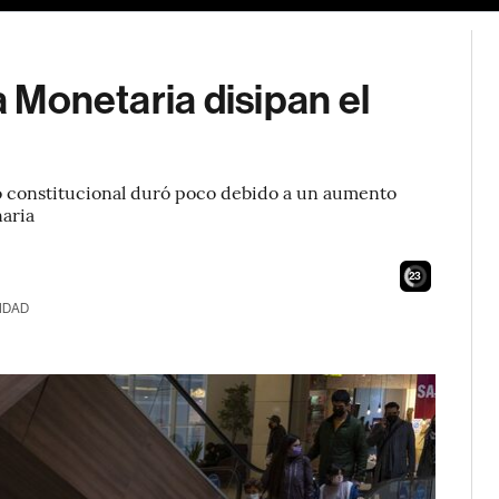
a Monetaria disipan el
ito constitucional duró poco debido a un aumento
naria
21
IDAD