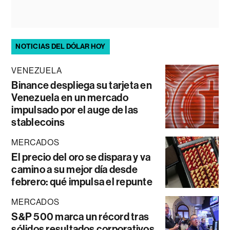
NOTICIAS DEL DÓLAR HOY
VENEZUELA
Binance despliega su tarjeta en
Venezuela en un mercado
impulsado por el auge de las
stablecoins
MERCADOS
El precio del oro se dispara y va
camino a su mejor día desde
febrero: qué impulsa el repunte
MERCADOS
S&P 500 marca un récord tras
sólidos resultados corporativos