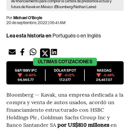
de financiamiento para comprar la cartera de préstamos actual y
futura de Kavak en México
(Bloomberg/Nathan Laine)
Por
Michael O'Boyle
20 de septiembre, 2022 | 06:41 AM
Lea esta historia en
Portugués
o en
Inglés
ÚLTIMAS
COTIZACIONES
S&P/BMV IPC
DÓLAR SPOT
NASDAQ
-0.40%
-0.12%
-0.48%
66,565.77
17.2377
26,457.07
Bloomberg — Kavak, una empresa dedicada a la
compra y venta de autos usados, acordó un
financiamiento estructurado con HSBC
Holdings Plc, Goldman Sachs Group Inc y
Banco Santander SA
por US$810 millones
en