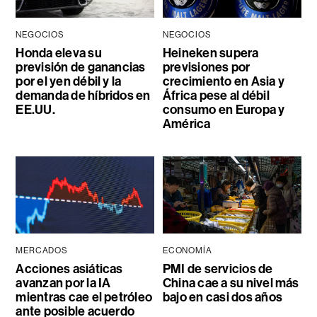
NEGOCIOS
NEGOCIOS
Honda eleva su
Heineken supera
previsión de ganancias
previsiones por
por el yen débil y la
crecimiento en Asia y
demanda de híbridos en
África pese al débil
EE.UU.
consumo en Europa y
América
MERCADOS
ECONOMÍA
Acciones asiáticas
PMI de servicios de
avanzan por la IA
China cae a su nivel más
mientras cae el petróleo
bajo en casi dos años
ante posible acuerdo