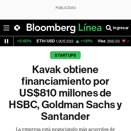
PUBLICIDAD
Ingresar
60%
ETH/USD
+1.61%
Visa
-0.41%
Merca
1,905.593
368.09
STARTUPS
Kavak obtiene
financiamiento por
US$810 millones de
HSBC, Goldman Sachs y
Santander
La empresa está negociando más acuerdos de