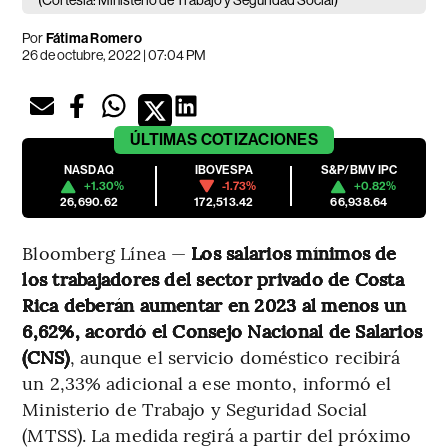
(Cortesía: Ministerio de Trabajo y Seguridad Social)
Por
Fátima Romero
26 de octubre, 2022 | 07:04 PM
ÚLTIMAS
COTIZACIONES
NASDAQ
IBOVESPA
S&P/BMV IPC
+1.30%
-1.73%
+0.82%
26,690.62
172,513.42
66,938.64
Bloomberg Línea —
Los salarios mínimos de
los trabajadores del sector privado de Costa
Rica deberán aumentar en 2023 al menos un
6,62%, acordó el Consejo Nacional de Salarios
(CNS)
, aunque el servicio doméstico recibirá
un 2,33% adicional a ese monto, informó el
Ministerio de Trabajo y Seguridad Social
(MTSS). La medida regirá a partir del próximo