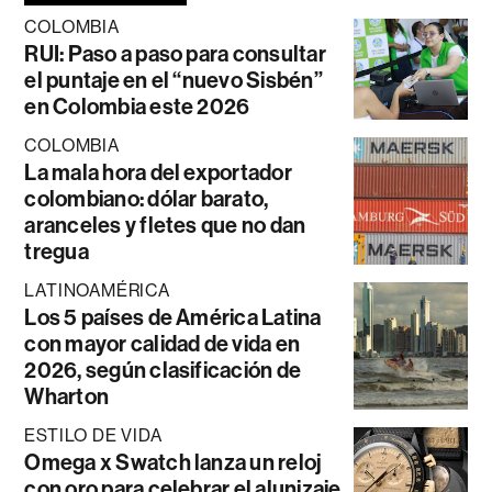
COLOMBIA
RUI: Paso a paso para consultar
el puntaje en el “nuevo Sisbén”
en Colombia este 2026
COLOMBIA
La mala hora del exportador
colombiano: dólar barato,
aranceles y fletes que no dan
tregua
LATINOAMÉRICA
Los 5 países de América Latina
con mayor calidad de vida en
2026, según clasificación de
Wharton
ESTILO DE VIDA
Omega x Swatch lanza un reloj
con oro para celebrar el alunizaje