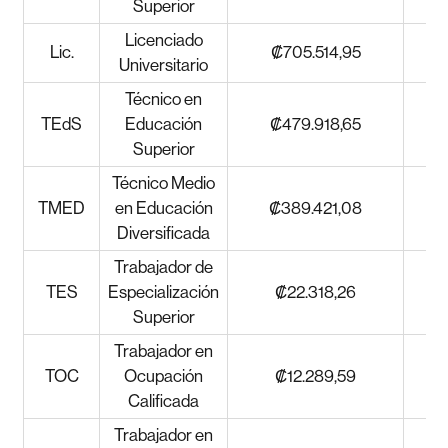
Superior
Licenciado
Lic.
₡705.514,95
Universitario
Técnico en
TEdS
Educación
₡479.918,65
Superior
Técnico Medio
TMED
en Educación
₡389.421,08
Diversificada
Trabajador de
TES
Especialización
₡22.318,26
Superior
Trabajador en
TOC
Ocupación
₡12.289,59
Calificada
Trabajador en