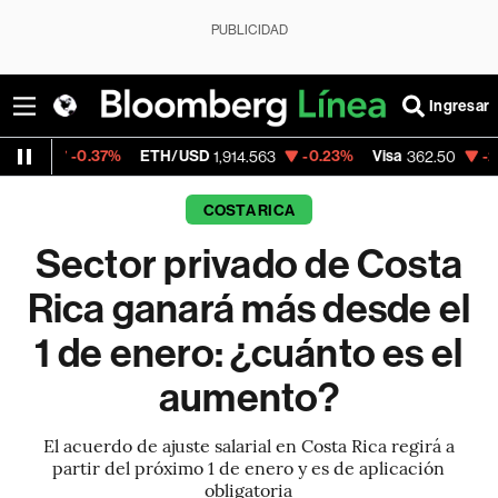
PUBLICIDAD
Ingresar
7%
ETH/USD
-0.23%
Visa
-2.15%
Mercado
1,914.563
362.50
COSTA RICA
Sector privado de Costa
Rica ganará más desde el
1 de enero: ¿cuánto es el
aumento?
El acuerdo de ajuste salarial en Costa Rica regirá a
partir del próximo 1 de enero y es de aplicación
obligatoria