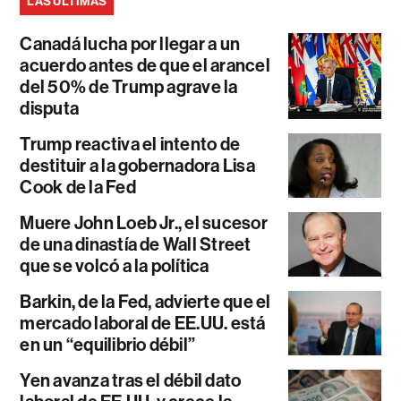
LAS ÚLTIMAS
Canadá lucha por llegar a un
acuerdo antes de que el arancel
del 50% de Trump agrave la
disputa
Trump reactiva el intento de
destituir a la gobernadora Lisa
Cook de la Fed
Muere John Loeb Jr., el sucesor
de una dinastía de Wall Street
que se volcó a la política
Barkin, de la Fed, advierte que el
mercado laboral de EE.UU. está
en un “equilibrio débil”
Yen avanza tras el débil dato