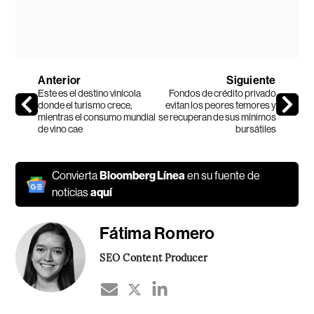
Anterior
Siguiente
Este es el destino vinícola
Fondos de crédito privado
donde el turismo crece,
evitan los peores temores y
mientras el consumo mundial
se recuperan de sus mínimos
de vino cae
bursátiles
Convierta
Bloomberg Línea
en su fuente de
noticias
aquí
Fátima Romero
SEO Content Producer