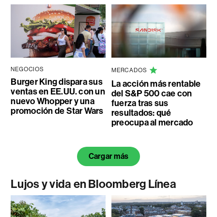
NEGOCIOS
MERCADOS
Burger King dispara sus
La acción más rentable
ventas en EE.UU. con un
del S&P 500 cae con
nuevo Whopper y una
fuerza tras sus
promoción de Star Wars
resultados: qué
preocupa al mercado
Cargar más
Lujos y vida en Bloomberg Línea