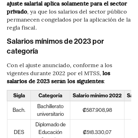
ajuste salarial aplica solamente para el sector
privado
, ya que los salarios del sector público
permanecen congelados por la aplicación de la
regla fiscal.
Salarios mínimos de 2023 por
categoría
Con el ajuste anunciado, conforme a los
vigentes durante 2022 por el MTSS,
los
salarios de 2023 serán los siguientes
:
Sigla
Categoría
Salario mínimo 2022
Sala
Bachillerato
Bach.
₡587.908,98
universitario
Diplomado de
DES
Educación
₡518.330,07