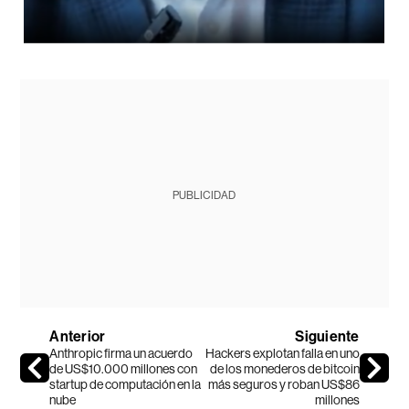
PUBLICIDAD
Anterior
Siguiente
Anthropic firma un acuerdo
Hackers explotan falla en uno
de US$10.000 millones con
de los monederos de bitcoin
startup de computación en la
más seguros y roban US$86
nube
millones