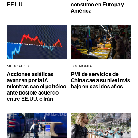
EE.UU.
consumo en Europa y
América
MERCADOS
ECONOMÍA
Acciones asiáticas
PMI de servicios de
avanzan por la IA
China cae a su nivel más
mientras cae el petróleo
bajo en casi dos años
ante posible acuerdo
entre EE.UU. e Irán