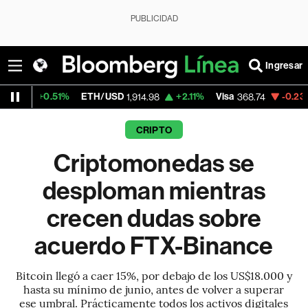
PUBLICIDAD
Ingresar
1%
ETH/USD
+2.11%
Visa
-0.23%
MercadoLi
1,914.98
368.74
CRIPTO
Criptomonedas se
desploman mientras
crecen dudas sobre
acuerdo FTX-Binance
Bitcoin llegó a caer 15%, por debajo de los US$18.000 y
hasta su mínimo de junio, antes de volver a superar
ese umbral. Prácticamente todos los activos digitales