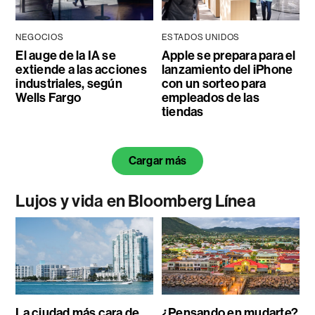
NEGOCIOS
ESTADOS UNIDOS
El auge de la IA se
Apple se prepara para el
extiende a las acciones
lanzamiento del iPhone
industriales, según
con un sorteo para
Wells Fargo
empleados de las
tiendas
Cargar más
Lujos y vida en Bloomberg Línea
La ciudad más cara de
¿Pensando en mudarte?