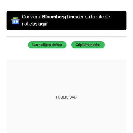
Convierta
Bloomberg Línea
en su fuente de
noticias
aquí
Temas de este artículo
Las noticias del día
Criptomonedas
PUBLICIDAD