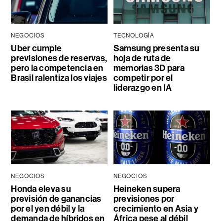
NEGOCIOS
TECNOLOGÍA
Uber cumple
Samsung presenta su
previsiones de reservas,
hoja de ruta de
pero la competencia en
memorias 3D para
Brasil ralentiza los viajes
competir por el
liderazgo en IA
NEGOCIOS
NEGOCIOS
Honda eleva su
Heineken supera
previsión de ganancias
previsiones por
por el yen débil y la
crecimiento en Asia y
demanda de híbridos en
África pese al débil