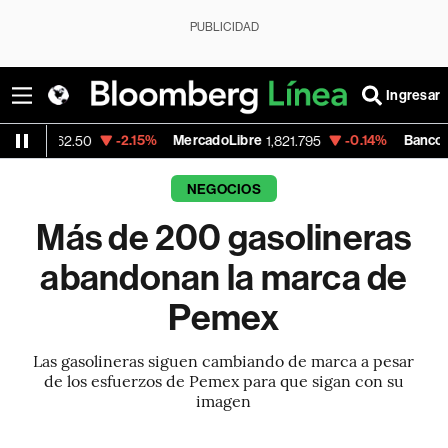
PUBLICIDAD
Ingresar
-2.15%
MercadoLibre
-0.14%
Banco de Bogota
0
1,821.795
38
NEGOCIOS
Más de 200 gasolineras
abandonan la marca de
Pemex
Las gasolineras siguen cambiando de marca a pesar
de los esfuerzos de Pemex para que sigan con su
imagen