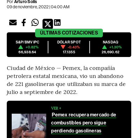
Por
Arturo Solís
09 de noviembre, 2022 | 04:00 AM
ÚLTIMAS
COTIZACIONES
S&P/BMV IPC
DÓLAR SPOT
NASDAQ
+0.82%
-0.43%
+1.30%
66,938.64
17.1355
26,690.62
Ciudad de México — Pemex, la compañía
petrolera estatal mexicana, vio un abandono
de 221 gasolineras que utilizaban su marca de
julio a septiembre de 2022.
VER +
Pemex recupera mercado de
combustibles pero sigue
perdiendo gasolineras