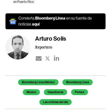
en Puerto Rico
Convierta
Bloomberg Línea
en su fuente de
noticias
aquí
Arturo Solís
Reportero
Temas de este artículo
Bloomberg Línea México
Bloomberg Línea
México
Gasolineras
Pemex
Las noticias del día