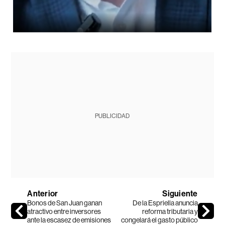
PUBLICIDAD
Anterior
Siguiente
Bonos de San Juan ganan
De la Espriella anuncia
atractivo entre inversores
reforma tributaria y
ante la escasez de emisiones
congelará el gasto público