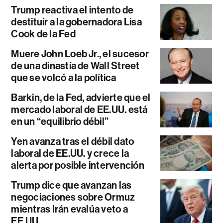
Trump reactiva el intento de
destituir a la gobernadora Lisa
Cook de la Fed
Muere John Loeb Jr., el sucesor
de una dinastía de Wall Street
que se volcó a la política
Barkin, de la Fed, advierte que el
mercado laboral de EE.UU. está
en un “equilibrio débil”
Yen avanza tras el débil dato
laboral de EE.UU. y crece la
alerta por posible intervención
Trump dice que avanzan las
negociaciones sobre Ormuz
mientras Irán evalúa veto a
EE.UU.