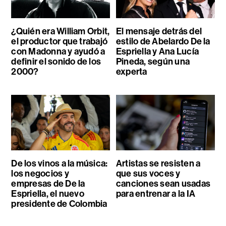
¿Quién era William Orbit,
El mensaje detrás del
el productor que trabajó
estilo de Abelardo De la
con Madonna y ayudó a
Espriella y Ana Lucía
definir el sonido de los
Pineda, según una
2000?
experta
De los vinos a la música:
Artistas se resisten a
los negocios y
que sus voces y
empresas de De la
canciones sean usadas
Espriella, el nuevo
para entrenar a la IA
presidente de Colombia