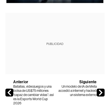
PUBLICIDAD
Anterior
Siguiente
Batallas, videojuegos y una
Un modelo de IA de Meta
bolsa de US$75 millones
accedió a internet y hackeó
“capaz de cambiar vidas”: así
un sistema externo
es la Esports World Cup
2026