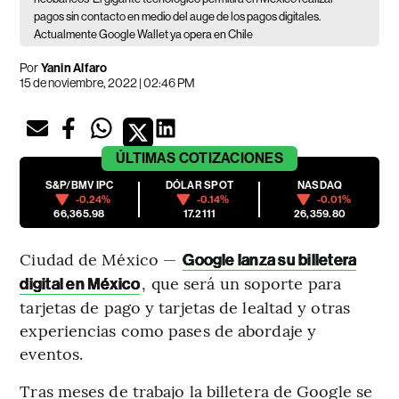
pagos sin contacto en medio del auge de los pagos digitales.
Actualmente Google Wallet ya opera en Chile
Por
Yanin Alfaro
15 de noviembre, 2022 | 02:46 PM
ÚLTIMAS
COTIZACIONES
S&P/BMV IPC
DÓLAR SPOT
NASDAQ
-0.24%
-0.14%
-0.01%
66,365.98
17.2111
26,359.80
Ciudad de México —
Google lanza su billetera
, que será un soporte para
digital en México
tarjetas de pago y tarjetas de lealtad y otras
experiencias como pases de abordaje y
eventos.
Tras meses de trabajo la billetera de Google se