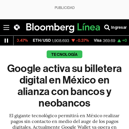
PUBLICIDAD
Ingresar
7%
ETH/USD
-0.37%
Visa
+0.31%
Mercad
1,908.693
369.69
TECNOLOGÍA
Google activa su billetera
digital en México en
alianza con bancos y
neobancos
El gigante tecnológico permitirá en México realizar
pagos sin contacto en medio del auge de los pagos
digitales. Actualmente Google Wallet ya opera en