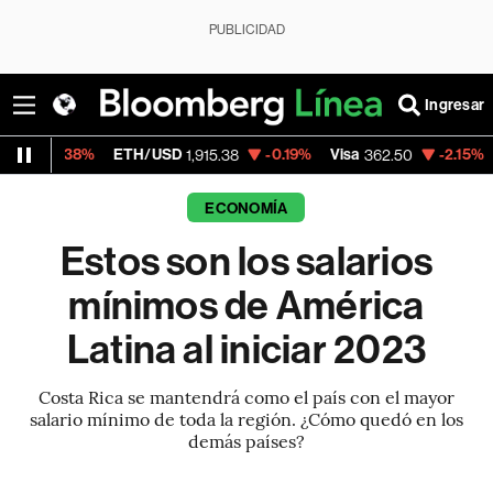
PUBLICIDAD
Ingresar
ETH/USD
-0.19%
Visa
-2.15%
MercadoLibre
1,915.38
362.50
ECONOMÍA
Estos son los salarios
mínimos de América
Latina al iniciar 2023
Costa Rica se mantendrá como el país con el mayor
salario mínimo de toda la región. ¿Cómo quedó en los
demás países?