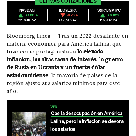
ÚLTIMAS
COTIZACIONES
NASDAQ
IBOVESPA
S&P/BMV IPC
+1.30%
-1.73%
+0.82%
26,690.62
172,513.42
66,938.64
Bloomberg Línea — Tras un 2022 desafiante en
materia económica para América Latina, que
tuvo como protagonistas a
la elevada
inflación, las altas tasas de interés, la guerra
de Rusia en Ucrania y un fuerte dólar
estadounidense,
la mayoría de países de la
región ajustó sus salarios mínimos para este
año.
VER +
Cae la desocupación en América
Latina, pero la inflación se devora
los salarios