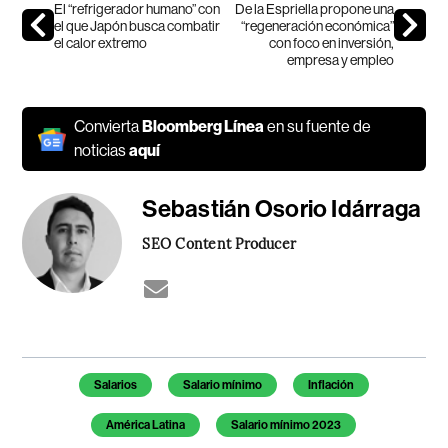
El “refrigerador humano” con
De la Espriella propone una
el que Japón busca combatir
“regeneración económica”
el calor extremo
con foco en inversión,
empresa y empleo
Convierta
Bloomberg Línea
en su fuente de
noticias
aquí
Sebastián Osorio Idárraga
SEO Content Producer
Temas de este artículo
Salarios
Salario mínimo
Inflación
América Latina
Salario mínimo 2023