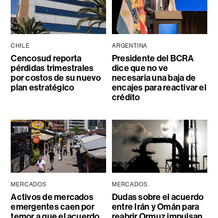
CHILE
ARGENTINA
Cencosud reporta
Presidente del BCRA
pérdidas trimestrales
dice que no ve
por costos de su nuevo
necesaria una baja de
plan estratégico
encajes para reactivar el
crédito
MERCADOS
MERCADOS
Activos de mercados
Dudas sobre el acuerdo
emergentes caen por
entre Irán y Omán para
temor a que el acuerdo
reabrir Ormuz impulsan