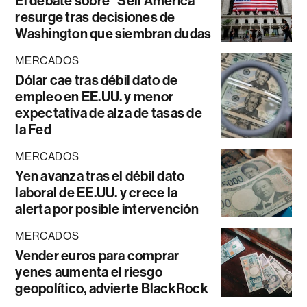
El debate sobre “Sell América”
resurge tras decisiones de
Washington que siembran dudas
MERCADOS
Dólar cae tras débil dato de
empleo en EE.UU. y menor
expectativa de alza de tasas de
la Fed
MERCADOS
Yen avanza tras el débil dato
laboral de EE.UU. y crece la
alerta por posible intervención
MERCADOS
Vender euros para comprar
yenes aumenta el riesgo
geopolítico, advierte BlackRock