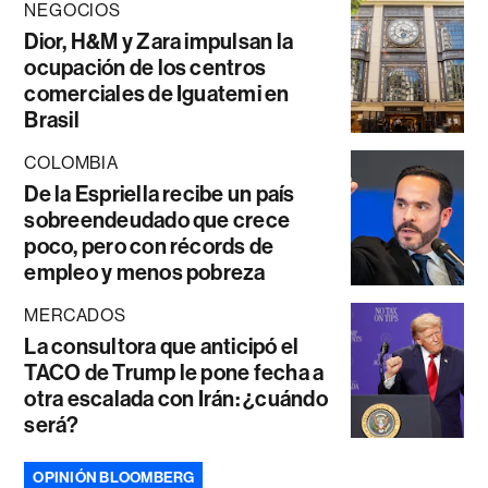
NEGOCIOS
Dior, H&M y Zara impulsan la
ocupación de los centros
comerciales de Iguatemi en
Brasil
COLOMBIA
De la Espriella recibe un país
sobreendeudado que crece
poco, pero con récords de
empleo y menos pobreza
MERCADOS
La consultora que anticipó el
TACO de Trump le pone fecha a
otra escalada con Irán: ¿cuándo
será?
OPINIÓN BLOOMBERG