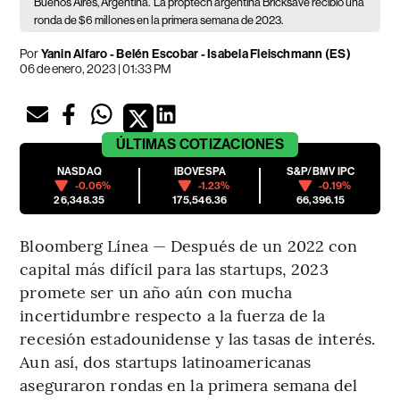
Buenos Aires, Argentina.
La proptech argentina Bricksave recibió una
ronda de $6 millones en la primera semana de 2023.
Por
Yanin Alfaro
-
Belén Escobar
-
Isabela Fleischmann (ES)
06 de enero, 2023 | 01:33 PM
ÚLTIMAS
COTIZACIONES
NASDAQ
IBOVESPA
S&P/BMV IPC
-0.06%
-1.23%
-0.19%
26,348.35
175,546.36
66,396.15
Bloomberg Línea — Después de un 2022 con
capital más difícil para las startups, 2023
promete ser un año aún con mucha
incertidumbre respecto a la fuerza de la
recesión estadounidense y las tasas de interés.
Aun así, dos startups latinoamericanas
aseguraron rondas en la primera semana del