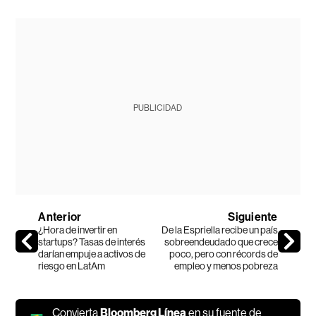
PUBLICIDAD
Anterior
Siguiente
¿Hora de invertir en
De la Espriella recibe un país
startups? Tasas de interés
sobreendeudado que crece
darían empuje a activos de
poco, pero con récords de
riesgo en LatAm
empleo y menos pobreza
Convierta
Bloomberg Línea
en su fuente de