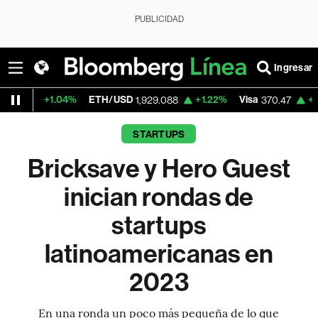
PUBLICIDAD
Ingresar
.04%
ETH/USD
+1.22%
Visa
+0.52%
Merc
1,929.088
370.47
STARTUPS
Bricksave y Hero Guest
inician rondas de
startups
latinoamericanas en
2023
En una ronda un poco más pequeña de lo que