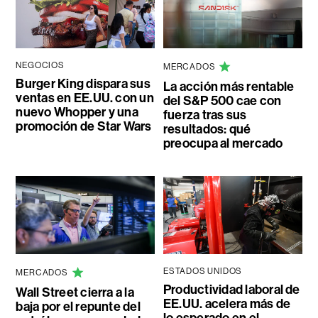
NEGOCIOS
MERCADOS
Burger King dispara sus
La acción más rentable
ventas en EE.UU. con un
del S&P 500 cae con
nuevo Whopper y una
fuerza tras sus
promoción de Star Wars
resultados: qué
preocupa al mercado
ESTADOS UNIDOS
MERCADOS
Productividad laboral de
Wall Street cierra a la
EE.UU. acelera más de
baja por el repunte del