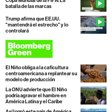
Copa Mundial de la FIFA: La
batalla de las marcas
Trump afirma que EE.UU.
"mantendrá el estrecho" y lo
controlará
El Niño obliga a la caficultura
centroamericana a replantear su
modelo de producción
La ONU advierte que El Niño
podría agravar el hambre en
América Latina y el Caribe
Así logró este país de América