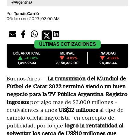
@Argentina)
Por
Tomás Carrió
06 de enero, 2023 | 03:00 AM
ÚLTIMAS
COTIZACIONES
DÓLAR OFICIAL
MERVAL
NASDAQ
+0.02%
-1.02%
-0.83%
1,496.2634
3,156,332.00
26,363.44
Buenos Aires —
La
transmisión del Mundial de
Fútbol de Catar 2022 terminó siendo un buen
negocio para la TV Pública Argentina
.
Registró
ingresos
por algo más de $2.000 millones -
equivalentes a unos
US$12 millones
al tipo de
cambio oficial mayorista- en concepto de
publicidad, por lo que
logró la rentabilidad al
solventar los cerca de US$10 millones que