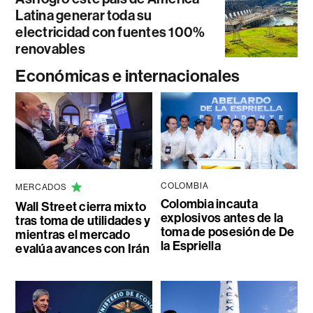
Latina generar toda su
electricidad con fuentes 100%
renovables
Económicas e internacionales
COLOMBIA
MERCADOS
Colombia incauta
Wall Street cierra mixto
explosivos antes de la
tras toma de utilidades y
toma de posesión de De
mientras el mercado
la Espriella
evalúa avances con Irán