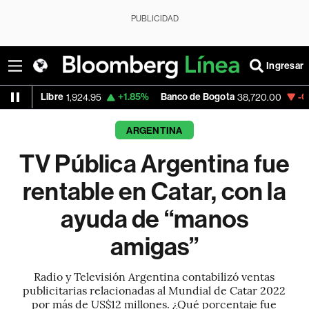
PUBLICIDAD
Ingresar
+1.85%
Banco de Bogota
-0.21%
Apple
1,924.95
38,720.00
3
ARGENTINA
TV Pública Argentina fue
rentable en Catar, con la
ayuda de “manos
amigas”
Radio y Televisión Argentina contabilizó ventas
publicitarias relacionadas al Mundial de Catar 2022
por más de US$12 millones. ¿Qué porcentaje fue