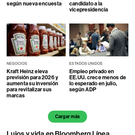
según nueva encuesta
candidato a la
vicepresidencia
NEGOCIOS
ESTADOS UNIDOS
Kraft Heinz eleva
Empleo privado en
previsión para 2026 y
EE.UU. crece menos de
aumenta su inversión
lo esperado en julio,
para revitalizar sus
según ADP
marcas
Cargar más
Lujos y vida en Bloomberg Línea