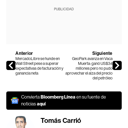
PUBLICIDAD
Anterior
Siguiente
MercadoLibre se hunde en
GeoPark avanza en Vaca
Wall Street pese a superar
Muerta: ganó US$34
expectativas de facturación y
millones pero no pudo
ganancia neta
aprovechar el alza del precio
del petróleo
Convierta
Bloomberg Línea
en su fuente de
noticias
aquí
Tomás Carrió