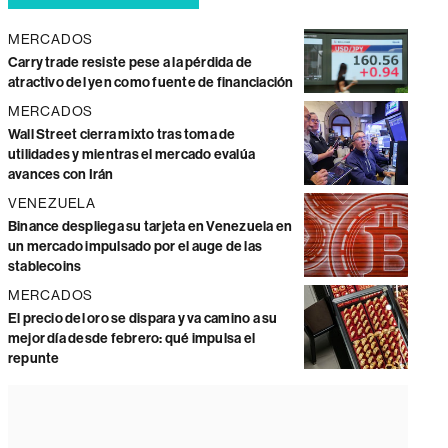
MERCADOS
Carry trade resiste pese a la pérdida de
atractivo del yen como fuente de financiación
MERCADOS
Wall Street cierra mixto tras toma de
utilidades y mientras el mercado evalúa
avances con Irán
VENEZUELA
Binance despliega su tarjeta en Venezuela en
un mercado impulsado por el auge de las
stablecoins
MERCADOS
El precio del oro se dispara y va camino a su
mejor día desde febrero: qué impulsa el
repunte