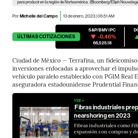
para producir en la región de Norteamérica.
(Bloomberg/Elijah Nouvelag
Por
Michelle del Campo
13 de enero, 2023 | 06:51 AM
S&P/BMV IPC
D
-0.46%
ÚLTIMAS
COTIZACIONES
66,525.18
Ciudad de México — Terrafina, un fideicomiso 
inversiones enfocadas a aprovechar el impuls
vehículo paralelo establecido con PGIM Real Es
aseguradora estadounidense Prudential Financ
VER +
Fibras industriales pre
nearshoring en 2023
Fibras industriales como Fi
expansión con compras y des