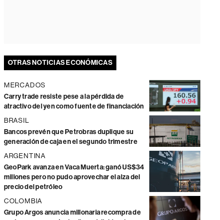
OTRAS NOTICIAS ECONÓMICAS
MERCADOS
Carry trade resiste pese a la pérdida de
atractivo del yen como fuente de financiación
BRASIL
Bancos prevén que Petrobras duplique su
generación de caja en el segundo trimestre
ARGENTINA
GeoPark avanza en Vaca Muerta: ganó US$34
millones pero no pudo aprovechar el alza del
precio del petróleo
COLOMBIA
Grupo Argos anuncia millonaria recompra de