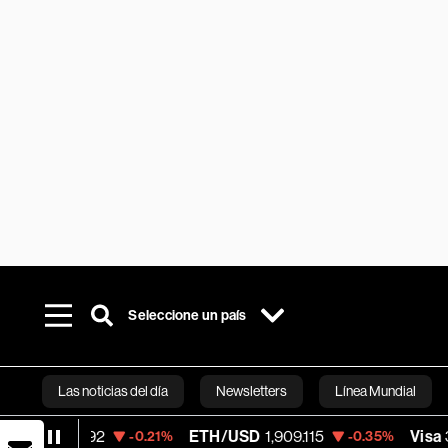
Seleccione un país
Las noticias del día
Newsletters
Línea Mundial
ETH/USD
1,909.115
Visa
368.54
-0.21%
-0.35%
-0.28
Bloomberg 