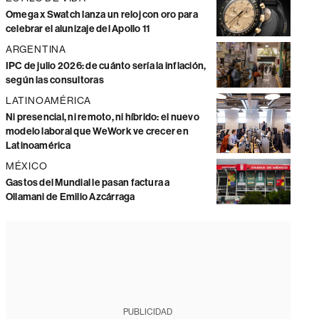
Omega x Swatch lanza un reloj con oro para
celebrar el alunizaje del Apollo 11
ARGENTINA
IPC de julio 2026: de cuánto sería la inflación,
según las consultoras
LATINOAMÉRICA
Ni presencial, ni remoto, ni híbrido: el nuevo
modelo laboral que WeWork ve crecer en
Latinoamérica
MÉXICO
Gastos del Mundial le pasan factura a
Ollamani de Emilio Azcárraga
PUBLICIDAD