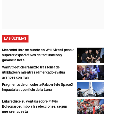
LAS ÚLTIMAS
MercadoLibre se hunde en Wall Street pese a
superar expectativas de facturación y
ganancia neta
Wall Street cierra mixto tras toma de
utilidades y mientras el mercado evalúa
avances con Irán
Fragmento de un cohete Falcon 9 de SpaceX
impacta la superficie de la Luna
Lula reduce su ventaja sobre Flávio
Bolsonaro rumbo a las elecciones, según
nueva encuesta