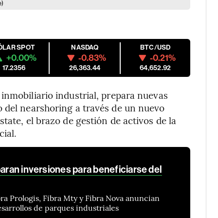
e)
ÓLAR SPOT
NASDAQ
BTC/USD
+0.00%
-0.83%
-0.21%
17.2356
26,363.44
64,652.92
inmobiliario industrial, prepara nuevas
o del nearshoring a través de un nuevo
tate, el brazo de gestión de activos de la
ial.
paran inversiones para beneficiarse del
bra Prologis, Fibra Mty y Fibra Nova anuncian
arrollos de parques industriales