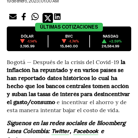
19 de enero, 2023 | 01:00 AM
ÚLTIMAS
COTIZACIONES
DÓLAR
BVC
NASDAQ
-1.14%
-1.74%
+2.59%
3,195.99
15,840.00
26,584.99
Bogotá — Después de la crisis del Covid-19
la
inflación ha repuntado y en varios países se
han reportado datos históricos lo cual ha
hecho que los bancos centrales tomen acción
y suban las tasas de interés para desincentivar
el gasto/consumo
e incentivar el ahorro y de
esta manera intentar bajar el costo de vida.
Síguenos en las redes sociales de Bloomberg
Línea Colombia:
,
e
Twitter
Facebook