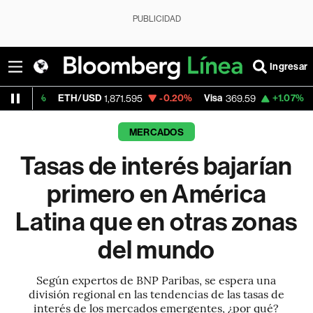
PUBLICIDAD
Ingresar
ETH/USD
-0.20%
Visa
+1.07%
MercadoLib
1,871.595
369.59
MERCADOS
Tasas de interés bajarían
primero en América
Latina que en otras zonas
del mundo
Según expertos de BNP Paribas, se espera una
división regional en las tendencias de las tasas de
interés de los mercados emergentes, ¿por qué?