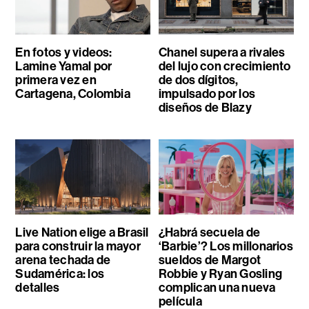
En fotos y videos:
Chanel supera a rivales
Lamine Yamal por
del lujo con crecimiento
primera vez en
de dos dígitos,
Cartagena, Colombia
impulsado por los
diseños de Blazy
Live Nation elige a Brasil
¿Habrá secuela de
para construir la mayor
‘Barbie’? Los millonarios
arena techada de
sueldos de Margot
Sudamérica: los
Robbie y Ryan Gosling
detalles
complican una nueva
película