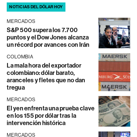
NOTICIAS DEL DÓLAR HOY
MERCADOS
S&P 500 supera los 7.700
puntos y el Dow Jones alcanza
un récord por avances con Irán
COLOMBIA
La mala hora del exportador
colombiano: dólar barato,
aranceles y fletes que no dan
tregua
MERCADOS
El yen enfrenta una prueba clave
en los 155 por dólar tras la
intervención histórica
MERCADOS