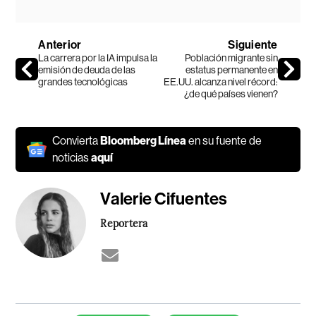
Anterior
Siguiente
La carrera por la IA impulsa la
Población migrante sin
emisión de deuda de las
estatus permanente en
grandes tecnológicas
EE.UU. alcanza nivel récord:
¿de qué países vienen?
Convierta
Bloomberg Línea
en su fuente de
noticias
aquí
Valerie Cifuentes
Reportera