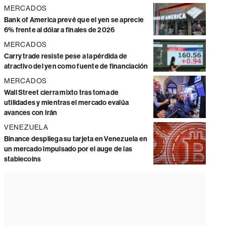
MERCADOS
Bank of America prevé que el yen se aprecie
6% frente al dólar a finales de 2026
MERCADOS
Carry trade resiste pese a la pérdida de
atractivo del yen como fuente de financiación
MERCADOS
Wall Street cierra mixto tras toma de
utilidades y mientras el mercado evalúa
avances con Irán
VENEZUELA
Binance despliega su tarjeta en Venezuela en
un mercado impulsado por el auge de las
stablecoins