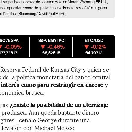
n el simposio económico de Jackson Hole en Moran, Wyoming, EE.UU.,
ndo apuestas récord de que la Reserva Federal se ceñirá a su guión
ro décadas.
(Bloomberg/David Paul Morris)
IBOVESPA
S&P/BMV IPC
BTC/USD
-0.09%
-0.46%
-0.12%
177,726.17
66,525.18
64,707.12
a Reserva Federal de Kansas City y quien se
s de la política monetaria del banco central
e interés como para restringir en exceso
y
económica brusca.
rio:
¿Existe la posibilidad de un aterrizaje
se produzca. Aún queda bastante dinero
ogares”, señaló George durante una
Television con Michael McKee.