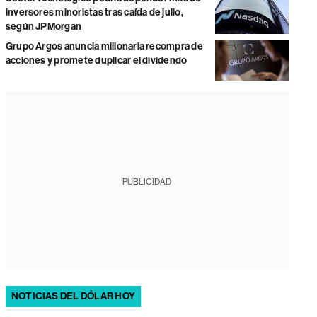
inversores minoristas tras caída de julio,
según JPMorgan
Grupo Argos anuncia millonaria recompra de
acciones y promete duplicar el dividendo
PUBLICIDAD
NOTICIAS DEL DÓLAR HOY