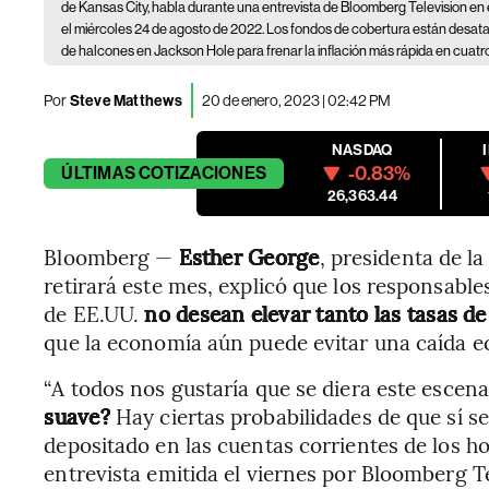
de Kansas City, habla durante una entrevista de Bloomberg Television e
el miércoles 24 de agosto de 2022. Los fondos de cobertura están desata
de halcones en Jackson Hole para frenar la inflación más rápida en cuat
Por
Steve Matthews
20 de enero, 2023 | 02:42 PM
NASDAQ
-0.83%
ÚLTIMAS
COTIZACIONES
26,363.44
Bloomberg —
Esther George
, presidenta de l
retirará este mes, explicó que los responsable
de EE.UU.
no desean elevar tanto las tasas d
que la economía aún puede evitar una caída 
“A todos nos gustaría que se diera este escena
suave?
Hay ciertas probabilidades de que sí 
depositado en las cuentas corrientes de los h
entrevista emitida el viernes por Bloomberg 