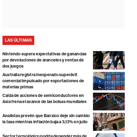
LAS ÚLTIMAS
Nintendo supera expectativas de ganancias
por devoluciones de aranceles y ventas de
dos juegos
Australia registra inesperado superávit
comercial impulsado por exportaciones de
materias primas
Caída de acciones de semiconductores en
Asia frena el avance de las bolsas mundiales
Analistas prevén que Banxico deje sin cambio
la tasa mientras inflación baja a 3,13% en julio
Sector tecnológico podría depender más de