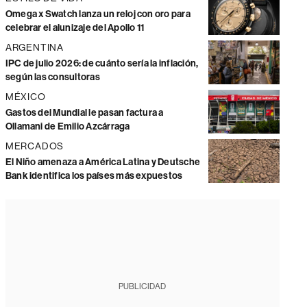
Omega x Swatch lanza un reloj con oro para
celebrar el alunizaje del Apollo 11
ARGENTINA
IPC de julio 2026: de cuánto sería la inflación,
según las consultoras
MÉXICO
Gastos del Mundial le pasan factura a
Ollamani de Emilio Azcárraga
MERCADOS
El Niño amenaza a América Latina y Deutsche
Bank identifica los países más expuestos
PUBLICIDAD