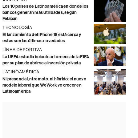
Los 10 países de Latinoamérica en donde los
bancos generan más utilidades, según
Felaban
TECNOLOGÍA
El lanzamiento del iPhone 18 está cerca y
estas son las últimas novedades
LÍNEA DEPORTIVA
La UEFA estudia boicotear torneos de la FIFA
por su plan de abrirse a inversión privada
LATINOAMÉRICA
Ni presencial, ni remoto, ni híbrido: el nuevo
modelo laboral que WeWork ve crecer en
Latinoamérica