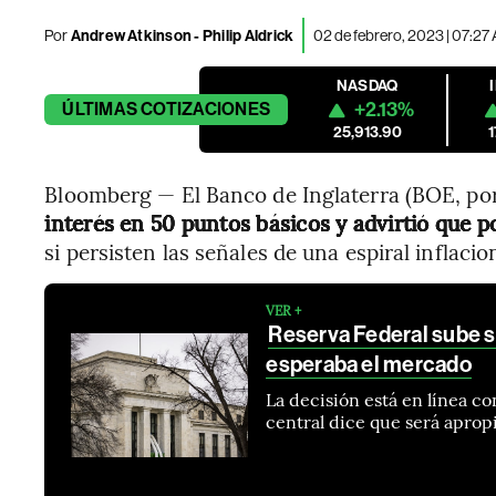
Por
Andrew Atkinson - Philip Aldrick
02 de febrero, 2023 | 07:27
NASDAQ
+2.13%
ÚLTIMAS
COTIZACIONES
25,913.90
Bloomberg — El Banco de Inglaterra (BOE, por 
interés en 50 puntos básicos y advirtió que p
si persisten las señales de una espiral inflacio
VER +
Reserva Federal sube s
esperaba el mercado
La decisión está en línea co
central dice que será apro