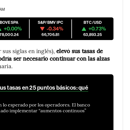
 AM
IBOVESPA
S&P/BMV IPC
BTC/USD
+0.00%
-0.34%
+0.73%
178,000.24
66,706.81
63,893.25
sus siglas en inglés),
elevó sus tasas de
odría ser necesario continuar con las alzas
naria.
us tasas en 25 puntos básicos: qué
n lo esperado por los operadores. El banco
piado implementar “aumentos continuos”