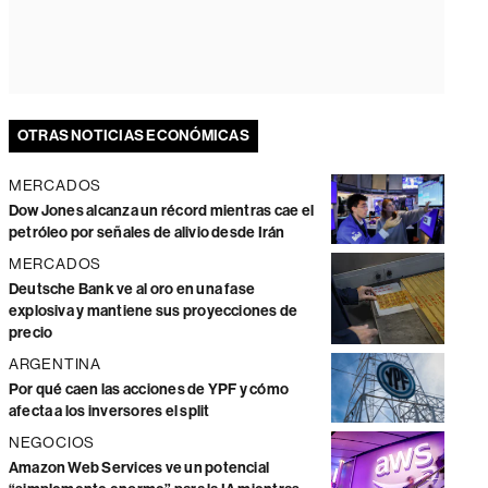
OTRAS NOTICIAS ECONÓMICAS
MERCADOS
Dow Jones alcanza un récord mientras cae el
petróleo por señales de alivio desde Irán
MERCADOS
Deutsche Bank ve al oro en una fase
explosiva y mantiene sus proyecciones de
precio
ARGENTINA
Por qué caen las acciones de YPF y cómo
afecta a los inversores el split
NEGOCIOS
Amazon Web Services ve un potencial