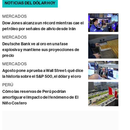
NOTICIAS DEL DÓLAR HOY
MERCADOS
Dow Jones alcanza un récord mientras cae el
petróleo por señales de alivio desde Irán
MERCADOS
Deutsche Bank ve al oro en una fase
explosiva y mantiene sus proyecciones de
precio
MERCADOS
Agosto pone a prueba a Wall Street: qué dice
la historia sobre el S&P 500, el dólar y el oro
PERÚ
Cómo las reservas de Perú podrían
amortiguar el impacto del fenómeno de El
Niño Costero