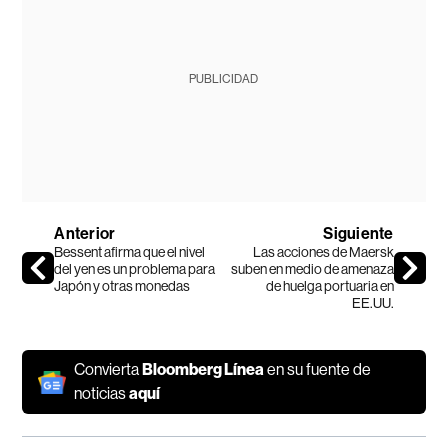
PUBLICIDAD
Anterior
Siguiente
Bessent afirma que el nivel
Las acciones de Maersk
del yen es un problema para
suben en medio de amenaza
Japón y otras monedas
de huelga portuaria en
EE.UU.
Convierta
Bloomberg Línea
en su fuente de
noticias
aquí