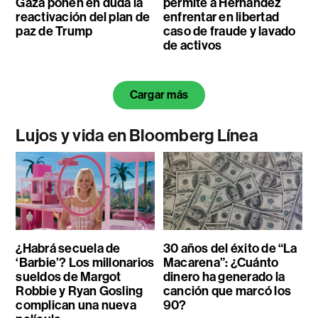
Gaza ponen en duda la
permite a Hernández
reactivación del plan de
enfrentar en libertad
paz de Trump
caso de fraude y lavado
de activos
Cargar más
Lujos y vida en Bloomberg Línea
¿Habrá secuela de
30 años del éxito de “La
‘Barbie’? Los millonarios
Macarena”: ¿Cuánto
sueldos de Margot
dinero ha generado la
Robbie y Ryan Gosling
canción que marcó los
complican una nueva
90?