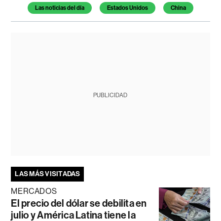
Temas de este artículo
Las noticias del día
Estados Unidos
China
PUBLICIDAD
LAS MÁS VISITADAS
MERCADOS
El precio del dólar se debilita en
julio y América Latina tiene la