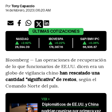
Por
Tony Capaccio
14 de febrero, 2023 | 06:20 AM
ÚLTIMAS
COTIZACIONES
NASDAQ
IBOVESPA
S&P/BMV IPC
+2.62%
+0.22%
+0.36%
26,594.09
178,387.16
66,936.87
Bloomberg — Las operaciones de recuperación
de lo que funcionarios de EE.UU. dicen era un
globo de vigilancia chino
han rescatado una
cantidad “significativa” de restos
, según el
Comando Norte del país.
VER +
Diplomáticos de EE.UU. y China
podrían reunirse por primera vez