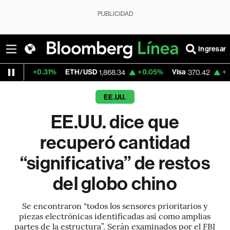
PUBLICIDAD
Ingresar
31%
ETH/USD
+0.05%
Visa
+1.30%
Merca
1,868.34
370.42
EE.UU.
EE.UU. dice que
recuperó cantidad
“significativa” de restos
del globo chino
Se encontraron “todos los sensores prioritarios y
piezas electrónicas identificadas así como amplias
partes de la estructura”. Serán examinados por el FBI