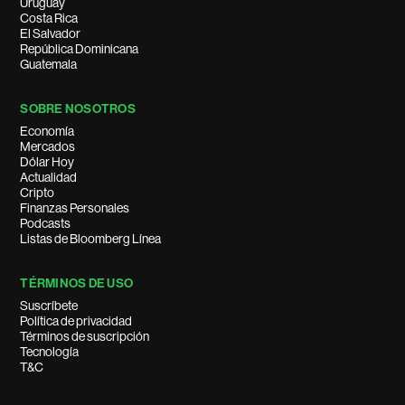
Uruguay
Costa Rica
El Salvador
República Dominicana
Guatemala
SOBRE NOSOTROS
Economía
Mercados
Dólar Hoy
Actualidad
Cripto
Finanzas Personales
Podcasts
Listas de Bloomberg Línea
TÉRMINOS DE USO
Suscríbete
Política de privacidad
Términos de suscripción
Tecnología
T&C