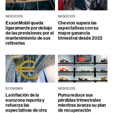
NEGOCIOS
NEGOCIOS
ExxonMobil queda
Chevron supera las
ligeramente por debajo
expectativas con su
de las previsiones por el
mayor ganancia
mantenimiento de sus
trimestral desde 2022
refinerías
ECONOMÍA
NEGOCIOS
La inflación de la
Puma reduce sus
eurozona repunta y
pérdidas trimestrales
refuerza las
mientras avanza su plan
expectativas de otra
de recuperación