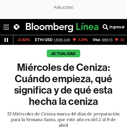
PUBLICIDAD
Ingresar
0.63%
ETH/USD
-1.31%
Visa
-0.04%
Merca
1,836.245
366.13
ACTUALIDAD
Miércoles de Ceniza:
Cuándo empieza, qué
significa y de qué esta
hecha la ceniza
El Miércoles de Ceniza marca 40 días de preparación
para la Semana Santa, que este año es del 2 al 9 de
abril