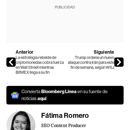
PUBLICIDAD
Anterior
Siguiente
La estrategia rebelde de
Trump ordena un nuevo
criptomonedas cobra fuerza
ataque contra Irán para este
en Wall Street mientras
fin de semana, según WSJ
BitMEX llega a su fin
Convierta
Bloomberg Línea
en su fuente de
noticias
aquí
Fátima Romero
SEO Content Producer