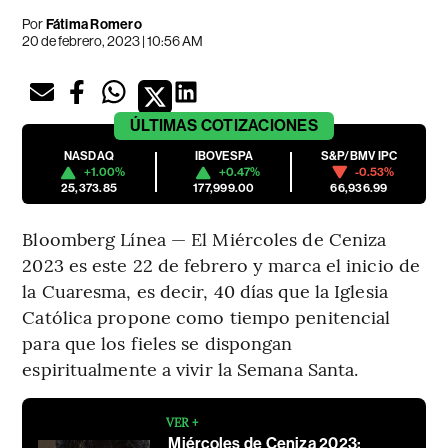
Por
Fátima Romero
20 de febrero, 2023 | 10:56 AM
ÚLTIMAS
COTIZACIONES
NASDAQ
IBOVESPA
S&P/BMV IPC
+1.00%
+0.47%
-0.53%
25,373.85
177,999.00
66,936.99
Bloomberg Línea — El Miércoles de Ceniza
2023 es este 22 de febrero y marca el inicio de
la Cuaresma, es decir, 40 días que la Iglesia
Católica propone como tiempo penitencial
para que los fieles se dispongan
espiritualmente a vivir la Semana Santa.
VER +
Miércoles de Ceniza 2023: