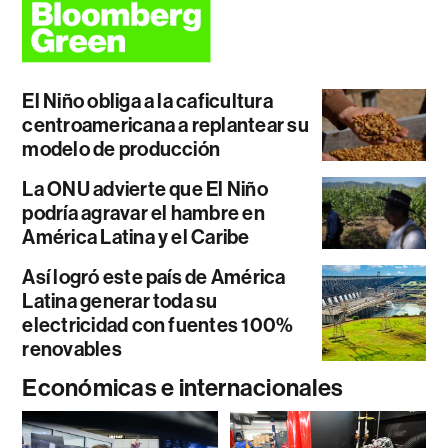
El Niño obliga a la caficultura
centroamericana a replantear su
modelo de producción
La ONU advierte que El Niño
podría agravar el hambre en
América Latina y el Caribe
Así logró este país de América
Latina generar toda su
electricidad con fuentes 100%
renovables
Económicas e internacionales