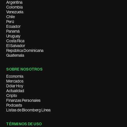
Argentina
Colombia
Venezuela
Chile
Perú
Ecuador
Panamá
Uruguay
Costa Rica
El Salvador
República Dominicana
Guatemala
SOBRE NOSOTROS
Economía
Mercados
Dólar Hoy
Actualidad
Cripto
Finanzas Personales
Podcasts
Listas de Bloomberg Línea
TÉRMINOS DE USO