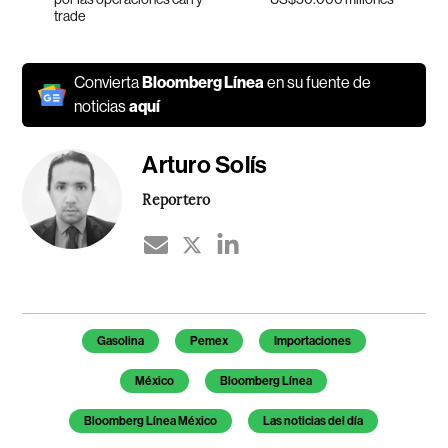
trade
Convierta
Bloomberg Línea
en su fuente de
noticias
aquí
Arturo Solís
Reportero
Temas de este artículo
Gasolina
Pemex
Importaciones
México
Bloomberg Línea
Bloomberg Línea México
Las noticias del día