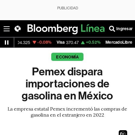
PUBLICIDAD
Ingresar
-0.08%
Visa
+0.52%
MercadoLibre
-
325
370.47
1,824.26
ECONOMÍA
Pemex dispara
importaciones de
gasolina en México
La empresa estatal Pemex incrementó las compras de
gasolina en el extranjero en 2022
19