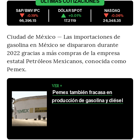
ÚLTIMAS
COTIZACIONES
S&P/BMV IPC
DÓLAR SPOT
NASDAQ
-0.19%
+0.01%
-0.06%
66,396.15
17.2119
26,348.35
Ciudad de México — Las importaciones de
gasolina en México se dispararon durante
2022 gracias a más compras de la empresa
estatal Petróleos Mexicanos, conocida como
Pemex.
VER +
Pemex también fracasa en
producción de gasolina y diésel