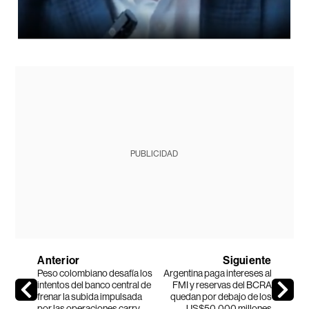
PUBLICIDAD
Anterior
Siguiente
Peso colombiano desafía los
Argentina paga intereses al
intentos del banco central de
FMI y reservas del BCRA
frenar la subida impulsada
quedan por debajo de los
por las operaciones carry
US$50.000 millones