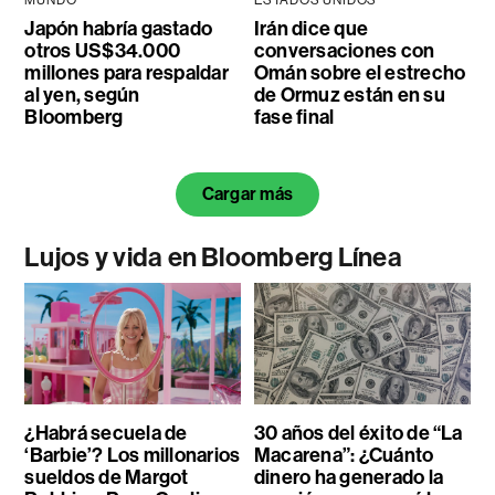
MUNDO
ESTADOS UNIDOS
Japón habría gastado
Irán dice que
otros US$34.000
conversaciones con
millones para respaldar
Omán sobre el estrecho
al yen, según
de Ormuz están en su
Bloomberg
fase final
Cargar más
Lujos y vida en Bloomberg Línea
¿Habrá secuela de
30 años del éxito de “La
‘Barbie’? Los millonarios
Macarena”: ¿Cuánto
sueldos de Margot
dinero ha generado la