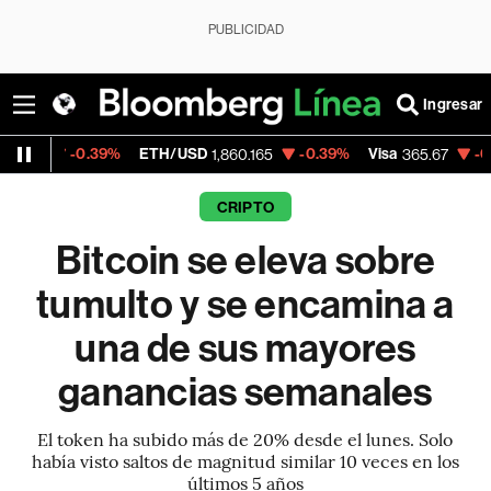
PUBLICIDAD
Ingresar
39%
ETH/USD
-0.39%
Visa
-0.13%
Mercad
1,860.165
365.67
CRIPTO
Bitcoin se eleva sobre
tumulto y se encamina a
una de sus mayores
ganancias semanales
El token ha subido más de 20% desde el lunes. Solo
había visto saltos de magnitud similar 10 veces en los
últimos 5 años