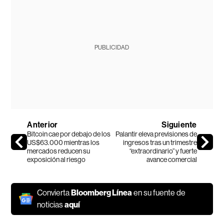
PUBLICIDAD
Anterior
Siguiente
Bitcoin cae por debajo de los
Palantir eleva previsiones de
US$63.000 mientras los
ingresos tras un trimestre
mercados reducen su
“extraordinario” y fuerte
exposición al riesgo
avance comercial
Convierta
Bloomberg Línea
en su fuente de
noticias
aquí