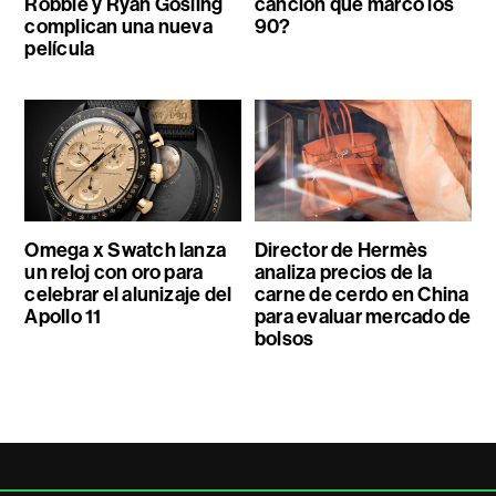
Robbie y Ryan Gosling
canción que marcó los
complican una nueva
90?
película
Omega x Swatch lanza
Director de Hermès
un reloj con oro para
analiza precios de la
celebrar el alunizaje del
carne de cerdo en China
Apollo 11
para evaluar mercado de
bolsos