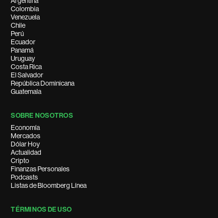
Argentina
Colombia
Venezuela
Chile
Perú
Ecuador
Panamá
Uruguay
Costa Rica
El Salvador
República Dominicana
Guatemala
SOBRE NOSOTROS
Economía
Mercados
Dólar Hoy
Actualidad
Cripto
Finanzas Personales
Podcasts
Listas de Bloomberg Línea
TÉRMINOS DE USO