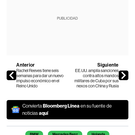
PUBLICIDAD
Anterior
Siguiente
Rachel Reeves tiene seis
EE.UU. amplía sanciones
semanas para dar un nuevo
contra altos mandos
impulso económico en el
militares de Cuba por sus
Reino Unido
nexos con China y Rusia
Convierta
Bloomberg Línea
en su fuente de
noticias
aquí
Temas de este artículo
BMW
Mercedes Benz
Holanda