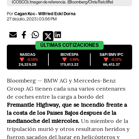
(COSCO). Imagen de referencia.
(Bloomberg/Chris Ratcliffe)
Por
Cagan Koc - Wilfried Eckl Dorna
27 de julio, 2023 | 03:56 PM
ÚLTIMAS
COTIZACIONES
NASDAQ
IBOVESPA
S&P/BMV IPC
-0.13%
-1.19%
-0.17%
26,329.28
175,613.22
66,413.37
Bloomberg — BMW AG y Mercedes-Benz
Group AG tienen cada una varios centenares
de coches entre la carga a bordo del
Fremantle Highway, que se incendió frente a
la costa de los Países Bajos después de la
medianoche del miércoles.
Un miembro de la
tripulación murió y otros resultaron heridos y
fueron sacados del lugar en helicópteros y