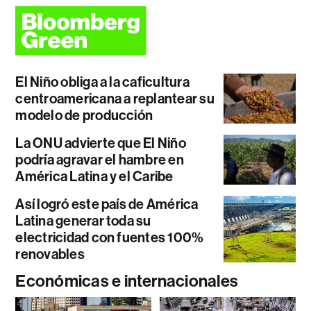
El Niño obliga a la caficultura
centroamericana a replantear su
modelo de producción
La ONU advierte que El Niño
podría agravar el hambre en
América Latina y el Caribe
Así logró este país de América
Latina generar toda su
electricidad con fuentes 100%
renovables
Económicas e internacionales