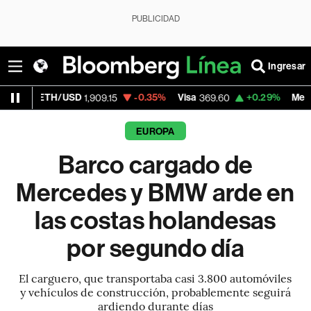
PUBLICIDAD
Ingresar
/USD
-0.35%
Visa
+0.29%
MercadoLibre
1,909.15
369.60
1,8
EUROPA
Barco cargado de
Mercedes y BMW arde en
las costas holandesas
por segundo día
El carguero, que transportaba casi 3.800 automóviles
y vehículos de construcción, probablemente seguirá
ardiendo durante días