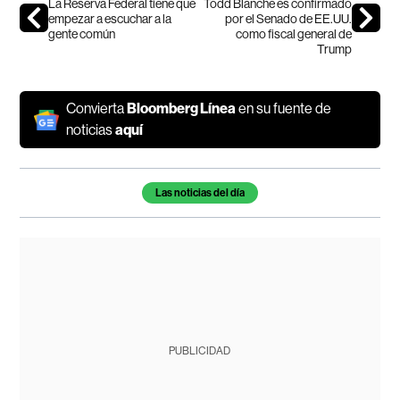
La Reserva Federal tiene que
Todd Blanche es confirmado
empezar a escuchar a la
por el Senado de EE.UU.
gente común
como fiscal general de
Trump
Convierta
Bloomberg Línea
en su fuente de
noticias
aquí
Temas de este artículo
Las noticias del día
PUBLICIDAD