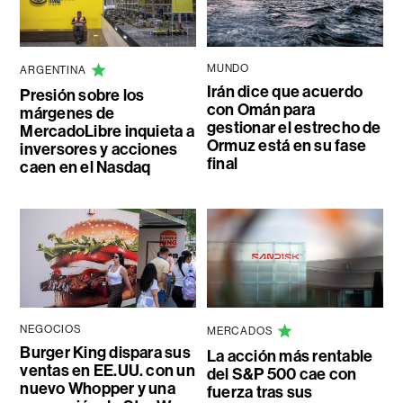
MUNDO
ARGENTINA
Irán dice que acuerdo
Presión sobre los
con Omán para
márgenes de
gestionar el estrecho de
MercadoLibre inquieta a
Ormuz está en su fase
inversores y acciones
final
caen en el Nasdaq
NEGOCIOS
MERCADOS
Burger King dispara sus
La acción más rentable
ventas en EE.UU. con un
del S&P 500 cae con
nuevo Whopper y una
fuerza tras sus