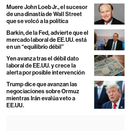
Muere John Loeb Jr., el sucesor
de una dinastía de Wall Street
que se volcó a la política
Barkin, de la Fed, advierte que el
mercado laboral de EE.UU. está
en un “equilibrio débil”
Yen avanza tras el débil dato
laboral de EE.UU. y crece la
alerta por posible intervención
Trump dice que avanzan las
negociaciones sobre Ormuz
mientras Irán evalúa veto a
EE.UU.