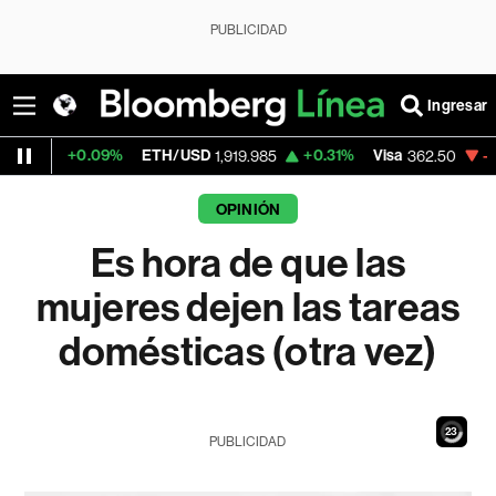
PUBLICIDAD
Ingresar
9%
ETH/USD
+0.31%
Visa
-2.15%
Mercado
1,919.985
362.50
OPINIÓN
Es hora de que las
mujeres dejen las tareas
domésticas (otra vez)
21
PUBLICIDAD