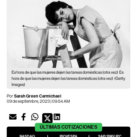
Es hora de que las mujeres dejen las tareas domésticas (otra vez)
Es
hora de que las mujeres dejen las tareas domésticas (otra vez)
(Getty
Images)
Por
Sarah Green Carmichael
09 de septiembre, 2023 | 09:54 AM
ÚLTIMAS
COTIZACIONES
NASDAQ
IBOVESPA
S&P/BMV IPC