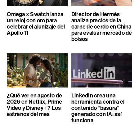
Omega x Swatch lanza
Director de Hermès
un reloj con oro para
analiza precios de la
celebrar el alunizaje del
carne de cerdo en China
Apollo 11
para evaluar mercado de
bolsos
¿Qué ver en agosto de
LinkedIn crea una
2026 en Netflix, Prime
herramienta contra el
Video y Disney +? Los
contenido “basura”
estrenos del mes
generado con IA: así
funciona