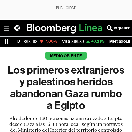
PUBLICIDAD
Ingresar
-1.00%
Visa
+0.21%
MercadoLibre
1,863.168
366.89
1,885.57
MEDIO ORIENTE
Los primeros extranjeros
y palestinos heridos
abandonan Gaza rumbo
a Egipto
Alrededor de 160 personas habían cruzado a Egipto
desde Gaza a las 15.30 hora local, según un portavoz
del Ministerio del Interior del territorio controlado