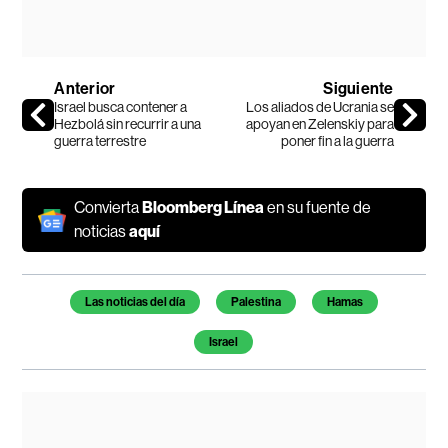
Anterior
Siguiente
Israel busca contener a
Los aliados de Ucrania se
Hezbolá sin recurrir a una
apoyan en Zelenskiy para
guerra terrestre
poner fin a la guerra
Convierta
Bloomberg Línea
en su fuente de
noticias
aquí
Temas de este artículo
Las noticias del día
Palestina
Hamas
Israel