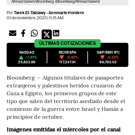
Ahmad Salem/Bloomberg
(Bloomberg/Ahmad Salem)
Por
Tarek El-Tablawy - Annmarie Hordern
01 de noviembre, 2023 | 11:15 AM
ÚLTIMAS
COTIZACIONES
NASDAQ
IBOVESPA
S&P/BMV IPC
+1.81%
-0.42%
-0.22%
25,832.89
177,247.91
66,792.02
Bloomberg — Algunos titulares de pasaportes
extranjeros y palestinos heridos cruzaron de
Gaza a Egipto, los primeros grupos de este
tipo que salen del territorio asediado desde el
comienzo de la guerra entre Israel y Hamás a
principios de octubre.
Imágenes emitidas el miércoles por el canal