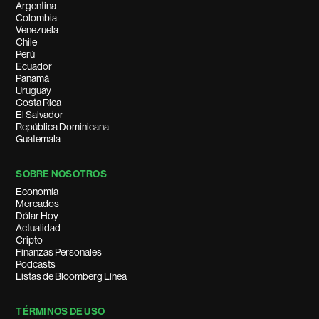
Argentina
Colombia
Venezuela
Chile
Perú
Ecuador
Panamá
Uruguay
Costa Rica
El Salvador
República Dominicana
Guatemala
SOBRE NOSOTROS
Economía
Mercados
Dólar Hoy
Actualidad
Cripto
Finanzas Personales
Podcasts
Listas de Bloomberg Línea
TÉRMINOS DE USO