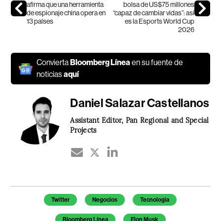
afirma que una herramienta
bolsa de US$75 millones
de espionaje china opera en
“capaz de cambiar vidas”: así
13 países
es la Esports World Cup
2026
Convierta
Bloomberg Línea
en su fuente de
noticias
aquí
Daniel Salazar Castellanos
Assistant Editor, Pan Regional and Special
Projects
Temas de este artículo
Twitter
Negocios
Tecnologia
Bloomberg Línea
Elon Musk