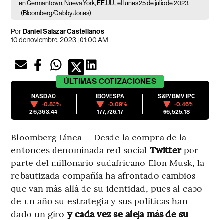
en Germantown, Nueva York, EE.UU., el lunes 25 de julio de 2023.
(Bloomberg/Gabby Jones)
Por
Daniel Salazar Castellanos
10 de noviembre, 2023 | 01:00 AM
ÚLTIMAS
COTIZACIONES
NASDAQ
IBOVESPA
S&P/BMV IPC
-0.83%
-0.09%
-0.46%
26,363.44
177,726.17
66,525.18
Bloomberg Línea — Desde la compra de la
entonces denominada red social
Twitter
por
parte del millonario sudafricano Elon Musk, la
rebautizada compañía ha afrontado cambios
que van más allá de su identidad, pues al cabo
de un año su estrategia y sus políticas han
dado un giro
y cada vez se aleja más de su