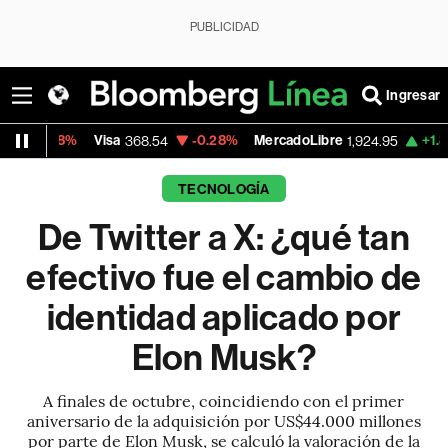
PUBLICIDAD
Ingresar
Visa
-0.28%
MercadoLibre
+1.85%
Banco 
368.54
1,924.95
TECNOLOGÍA
De Twitter a X: ¿qué tan
efectivo fue el cambio de
identidad aplicado por
Elon Musk?
A finales de octubre, coincidiendo con el primer
aniversario de la adquisición por US$44.000 millones
por parte de Elon Musk, se calculó la valoración de la