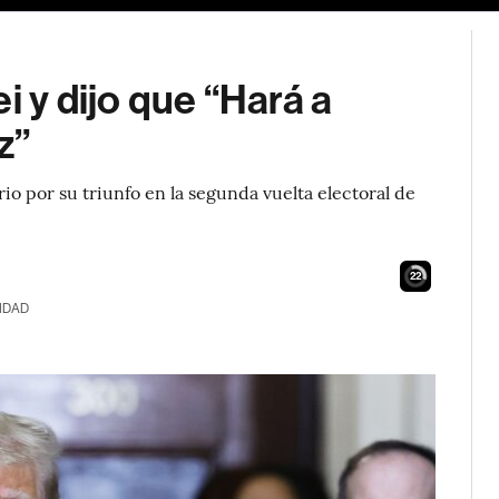
i y dijo que “Hará a
z”
ario por su triunfo en la segunda vuelta electoral de
21
IDAD