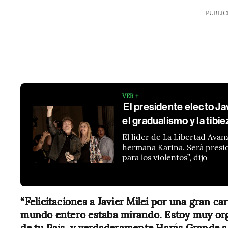
PUBLIC
VER +
El presidente electo Ja
el gradualismo y la tibie
El líder de La Libertad Avanz
hermana Karina. Será presid
para los violentos”, dijo
“Felicitaciones a Javier Milei por una gran ca
mundo entero estaba mirando. Estoy muy orgul
de tu País, y verdaderamente Harás Grande a