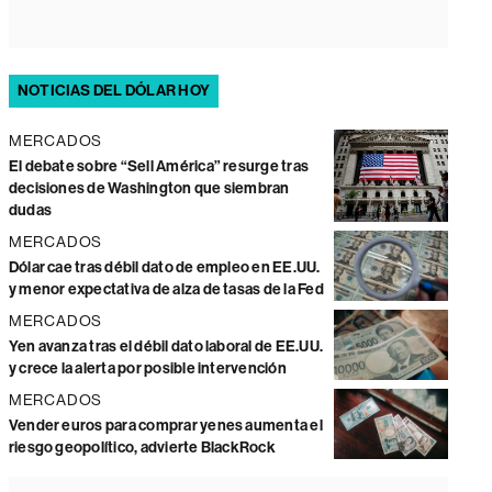
NOTICIAS DEL DÓLAR HOY
MERCADOS
El debate sobre “Sell América” resurge tras
decisiones de Washington que siembran
dudas
MERCADOS
Dólar cae tras débil dato de empleo en EE.UU.
y menor expectativa de alza de tasas de la Fed
MERCADOS
Yen avanza tras el débil dato laboral de EE.UU.
y crece la alerta por posible intervención
MERCADOS
Vender euros para comprar yenes aumenta el
riesgo geopolítico, advierte BlackRock