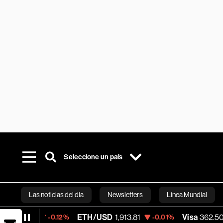
Seleccione un país
Las noticias del día
Newsletters
Línea Mundial
ETH/USD
1,913.81
Visa
362.50
-0.12%
-0.01%
-2.15%
Bloomberg 