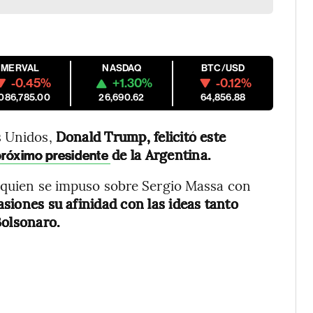
MERVAL
NASDAQ
BTC/USD
-0.45%
+1.30%
-0.12%
,086,785.00
26,690.62
64,856.88
s Unidos,
Donald Trump, felicitó este
de la Argentina.
 próximo presidente
, quien se impuso sobre Sergio Massa con
asiones su afinidad con las ideas tanto
Bolsonaro.