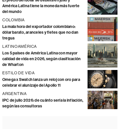
El precio del dólar se debilita en julio y
América Latina tiene la moneda más fuerte
del mundo
COLOMBIA
La mala hora del exportador colombiano:
dólar barato, aranceles y fletes que no dan
tregua
LATINOAMÉRICA
Los 5 países de América Latina con mayor
calidad de vida en 2026, según clasificación
de Wharton
ESTILO DE VIDA
Omega x Swatch lanza un reloj con oro para
celebrar el alunizaje del Apollo 11
ARGENTINA
IPC de julio 2026: de cuánto sería la inflación,
según las consultoras