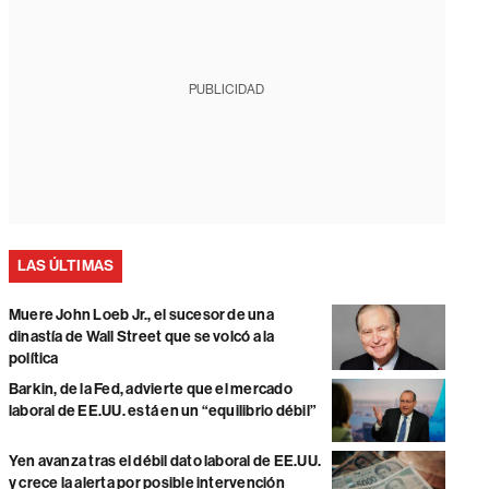
PUBLICIDAD
LAS ÚLTIMAS
Muere John Loeb Jr., el sucesor de una
dinastía de Wall Street que se volcó a la
política
Barkin, de la Fed, advierte que el mercado
laboral de EE.UU. está en un “equilibrio débil”
Yen avanza tras el débil dato laboral de EE.UU.
y crece la alerta por posible intervención