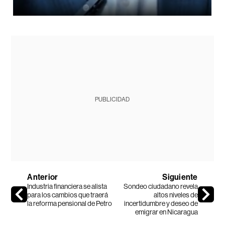
PUBLICIDAD
Anterior
Siguiente
Industria financiera se alista
Sondeo ciudadano revela
para los cambios que traerá
altos niveles de
la reforma pensional de Petro
incertidumbre y deseo de
emigrar en Nicaragua