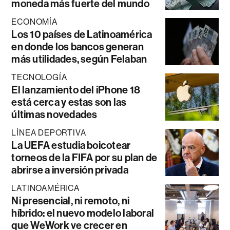
moneda más fuerte del mundo
ECONOMÍA
Los 10 países de Latinoamérica
en donde los bancos generan
más utilidades, según Felaban
TECNOLOGÍA
El lanzamiento del iPhone 18
está cerca y estas son las
últimas novedades
LÍNEA DEPORTIVA
La UEFA estudia boicotear
torneos de la FIFA por su plan de
abrirse a inversión privada
LATINOAMÉRICA
Ni presencial, ni remoto, ni
híbrido: el nuevo modelo laboral
que WeWork ve crecer en