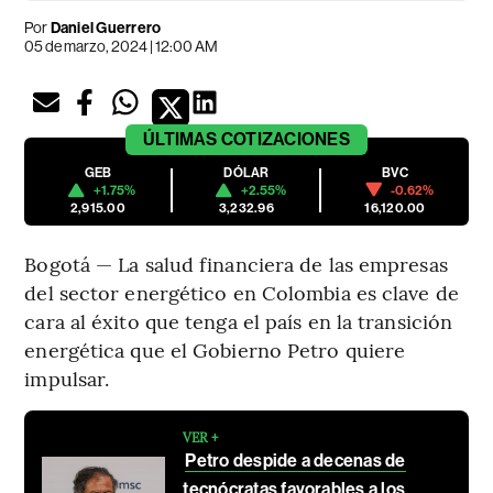
Por
Daniel Guerrero
05 de marzo, 2024 | 12:00 AM
ÚLTIMAS
COTIZACIONES
GEB
DÓLAR
BVC
+1.75%
+2.55%
-0.62%
2,915.00
3,232.96
16,120.00
Bogotá — La salud financiera de las empresas
del sector energético en Colombia es clave de
cara al éxito que tenga el país en la transición
energética que el Gobierno Petro quiere
impulsar.
VER +
Petro despide a decenas de
tecnócratas favorables a los