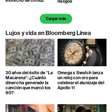
estrecho de Ormuz
riesgos
Cargar más
Lujos y vida en Bloomberg Línea
30 años del éxito de “La
Omega x Swatch lanza
Macarena”: ¿Cuánto
un reloj con oro para
dinero ha generado la
celebrar el alunizaje del
canción que marcó los
Apollo 11
90?