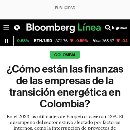
PUBLICIDAD
Ingresar
%
ETH/USD
-0.59%
Visa
-0.13%
MercadoL
1,870.76
365.67
COLOMBIA
¿Cómo están las finanzas
de las empresas de la
transición energética en
Colombia?
En el 2023 las utilidades de Ecopetrol cayeron 43%. El
desempeño del sector estuvo afectado por factores
internos, como la interrupción de proyectos de