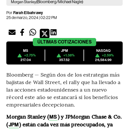
(Bloomberg/Michael Nagle)
Morgan Stanley
Por
Farah Elbahrawy
25 de marzo, 2024 | 02:22 PM
ÚLTIMAS
COTIZACIONES
MS
JPM
NASDAQ
+2.75%
+1.38%
+2.59%
217.04
357.52
26,584.99
Bloomberg — Según dos de los estrategas más
bajistas de Wall Street, el rally que ha llevado a
las acciones estadounidenses a un nuevo
récord este año se estancará si los beneficios
empresariales decepcionan.
Morgan Stanley (
) y JPMorgan Chase & Co.
MS
(
) están cada vez más preocupados, ya
JPM