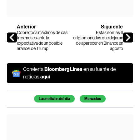
Anterior
Siguiente
Cobre toca máximos de casi
Estas son las 6
tres meses ante la
criptomonedas que dejarán
expectativa de un posible
de aparecer en Binance en
arancel de Trump
agosto
Convierta
Bloomberg Línea
en su fuente de
noticias
aquí
Temas de este artículo
Las noticias del día
Mercados