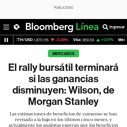
PUBLICIDAD
Ingresar
/USD
-0.28%
Visa
+1.07%
MercadoLibre
1,870.115
369.59
1,
MERCADOS
El rally bursátil terminará
si las ganancias
disminuyen: Wilson, de
Morgan Stanley
Las estimaciones de beneficios de consenso se han
revisado a la baja en los últimos cinco meses, y
actualmente los analistas esperan que los beneficios