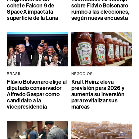
cohete Falcon 9 de
sobre Flávio Bolsonaro
SpaceX impacta la
rumbo a las elecciones,
superficie de la Luna
según nueva encuesta
BRASIL
NEGOCIOS
Flávio Bolsonaro elige al
Kraft Heinz eleva
diputado conservador
previsión para 2026 y
Alfredo Gaspar como
aumenta su inversión
candidato a la
para revitalizar sus
vicepresidencia
marcas