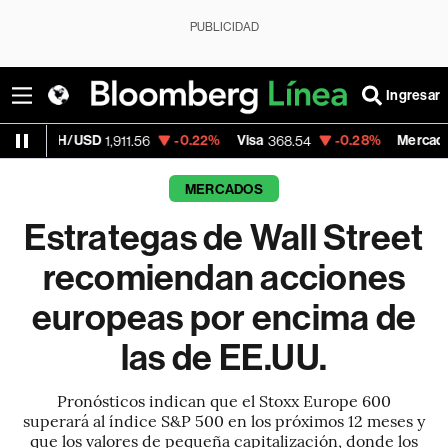
PUBLICIDAD
Ingresar
SD
-0.22%
Visa
-0.28%
MercadoLibre
1,911.56
368.54
1,924.9
MERCADOS
Estrategas de Wall Street
recomiendan acciones
europeas por encima de
las de EE.UU.
Pronósticos indican que el Stoxx Europe 600
superará al índice S&P 500 en los próximos 12 meses y
que los valores de pequeña capitalización, donde los