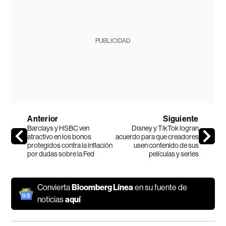
PUBLICIDAD
Anterior
Siguiente
Barclays y HSBC ven
Disney y TikTok logran
atractivo en los bonos
acuerdo para que creadores
protegidos contra la inflación
usen contenido de sus
por dudas sobre la Fed
películas y series
Convierta
Bloomberg Línea
en su fuente de
noticias
aquí