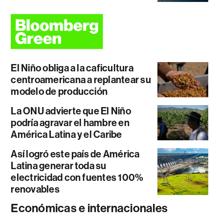
El Niño obliga a la caficultura
centroamericana a replantear su
modelo de producción
La ONU advierte que El Niño
podría agravar el hambre en
América Latina y el Caribe
Así logró este país de América
Latina generar toda su
electricidad con fuentes 100%
renovables
Económicas e internacionales