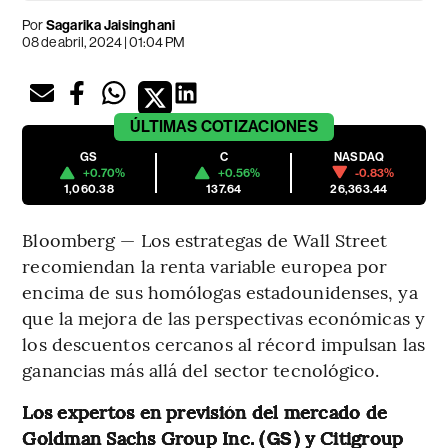
Por
Sagarika Jaisinghani
08 de abril, 2024 | 01:04 PM
ÚLTIMAS
COTIZACIONES
GS
C
NASDAQ
+0.70%
+0.56%
-0.83%
1,060.38
137.64
26,363.44
Bloomberg — Los estrategas de Wall Street
recomiendan la renta variable europea por
encima de sus homólogas estadounidenses, ya
que la mejora de las perspectivas económicas y
los descuentos cercanos al récord impulsan las
ganancias más allá del sector tecnológico.
Los expertos en previsión del mercado de
Goldman Sachs Group Inc. (
) y Citigroup
GS