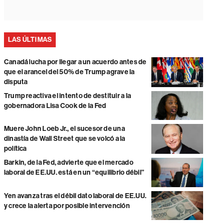
LAS ÚLTIMAS
Canadá lucha por llegar a un acuerdo antes de
que el arancel del 50% de Trump agrave la
disputa
Trump reactiva el intento de destituir a la
gobernadora Lisa Cook de la Fed
Muere John Loeb Jr., el sucesor de una
dinastía de Wall Street que se volcó a la
política
Barkin, de la Fed, advierte que el mercado
laboral de EE.UU. está en un “equilibrio débil”
Yen avanza tras el débil dato laboral de EE.UU.
y crece la alerta por posible intervención