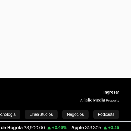
Ingresar
ecnología
Línea Studios
Negocios
Podcasts
,900.00
Apple
313.305
USD COP
3,159.
+0.46%
+0.25%
English