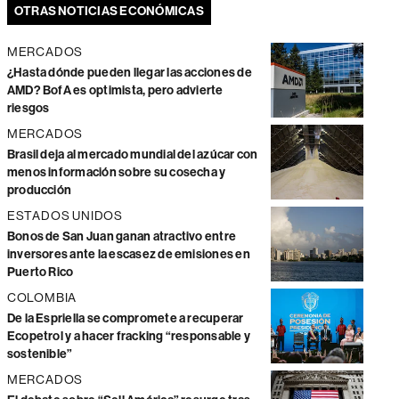
OTRAS NOTICIAS ECONÓMICAS
MERCADOS
¿Hasta dónde pueden llegar las acciones de
AMD? BofA es optimista, pero advierte
riesgos
MERCADOS
Brasil deja al mercado mundial del azúcar con
menos información sobre su cosecha y
producción
ESTADOS UNIDOS
Bonos de San Juan ganan atractivo entre
inversores ante la escasez de emisiones en
Puerto Rico
COLOMBIA
De la Espriella se compromete a recuperar
Ecopetrol y a hacer fracking “responsable y
sostenible”
MERCADOS