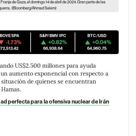
 Franja de Gaza, el domingo 14 de abril de 2024. Gran parte de las
guerra.
(Bloomberg/Ahmad Salem)
IBOVESPA
S&P/BMV IPC
BTC/USD
-1.73%
+0.82%
+0.04%
172,513.42
66,938.64
64,960.75
ando US$2.500 millones para ayuda
, un aumento exponencial con respecto a
a situación de quienes se encuentran
y Hamas.
d perfecta para la ofensiva nuclear de Irán