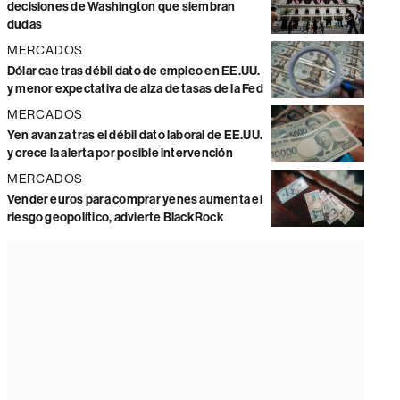
decisiones de Washington que siembran
dudas
MERCADOS
Dólar cae tras débil dato de empleo en EE.UU.
y menor expectativa de alza de tasas de la Fed
MERCADOS
Yen avanza tras el débil dato laboral de EE.UU.
y crece la alerta por posible intervención
MERCADOS
Vender euros para comprar yenes aumenta el
riesgo geopolítico, advierte BlackRock