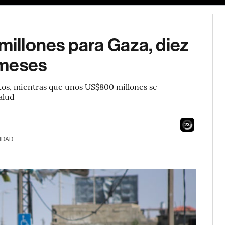
illones para Gaza, diez
 meses
entos, mientras que unos US$800 millones se
salud
21
IDAD