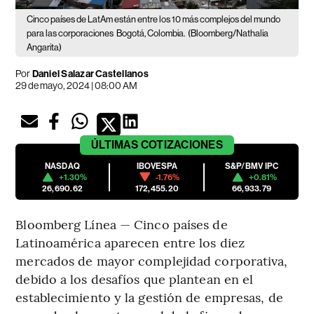
Cinco países de LatAm están entre los 10 más complejos del mundo
para las corporaciones
Bogotá, Colombia.
(Bloomberg/Nathalia
Angarita)
Por
Daniel Salazar Castellanos
29 de mayo, 2024 | 08:00 AM
ÚLTIMAS
COTIZACIONES
NASDAQ
IBOVESPA
S&P/BMV IPC
+1.30%
-1.76%
+0.81%
26,690.62
172,455.20
66,933.79
Bloomberg Línea — Cinco países de
Latinoamérica aparecen entre los diez
mercados de mayor complejidad corporativa,
debido a los desafíos que plantean en el
establecimiento y la gestión de empresas, de