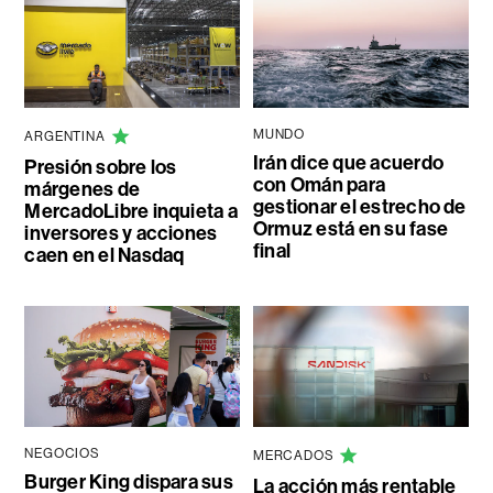
MUNDO
ARGENTINA
Irán dice que acuerdo
Presión sobre los
con Omán para
márgenes de
gestionar el estrecho de
MercadoLibre inquieta a
Ormuz está en su fase
inversores y acciones
final
caen en el Nasdaq
NEGOCIOS
MERCADOS
Burger King dispara sus
La acción más rentable