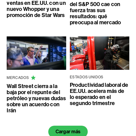
ventas en EE.UU. con un
del S&P 500 cae con
nuevo Whopper y una
fuerza tras sus
promoción de Star Wars
resultados: qué
preocupa al mercado
ESTADOS UNIDOS
MERCADOS
Productividad laboral de
Wall Street cierra a la
EE.UU. acelera más de
baja por el repunte del
lo esperado en el
petróleo y nuevas dudas
segundo trimestre
sobre un acuerdo con
Irán
Cargar más