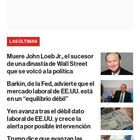
LAS ÚLTIMAS
Muere John Loeb Jr., el sucesor
de una dinastía de Wall Street
que se volcó a la política
Barkin, de la Fed, advierte que el
mercado laboral de EE.UU. está
en un “equilibrio débil”
Yen avanza tras el débil dato
laboral de EE.UU. y crece la
alerta por posible intervención
Trump dice que avanzan las