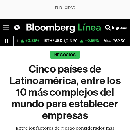
PUBLICIDAD
Ingresar
.85%
ETH/USD
+0.56%
Visa
-2.15%
Merca
1,916.60
362.50
NEGOCIOS
Cinco países de
Latinoamérica, entre los
10 más complejos del
mundo para establecer
empresas
Entre los factores de riesgo considerados más