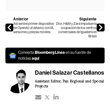
Anterior
Siguiente
Así será el primer dispositivo
Dior, H&M y Zara impulsan la
de OpenAI: un altavoz con IA,
ocupación de los centros
sensores y piezas móviles
comerciales de Iguatemi en
Brasil
Convierta
Bloomberg Línea
en su fuente de
noticias
aquí
Daniel Salazar Castellanos
Assistant Editor, Pan Regional and Special
Projects