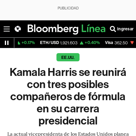
PUBLICIDAD
Ingresar
0.17%
ETH/USD
+0.40%
Visa
-2.15%
Merc
1,921.603
362.50
EE.UU.
Kamala Harris se reunirá
con tres posibles
compañeros de fórmula
en su carrera
presidencial
La actual vicepresidenta de los Estados Unidos planea