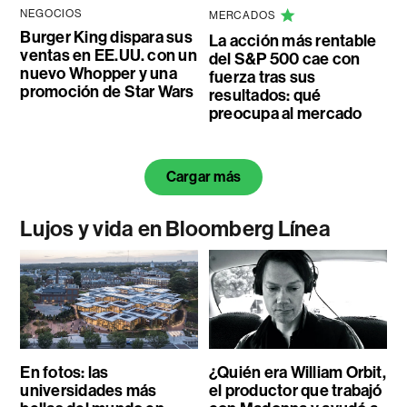
NEGOCIOS
MERCADOS
Burger King dispara sus
La acción más rentable
ventas en EE.UU. con un
del S&P 500 cae con
nuevo Whopper y una
fuerza tras sus
promoción de Star Wars
resultados: qué
preocupa al mercado
Cargar más
Lujos y vida en Bloomberg Línea
En fotos: las
¿Quién era William Orbit,
universidades más
el productor que trabajó