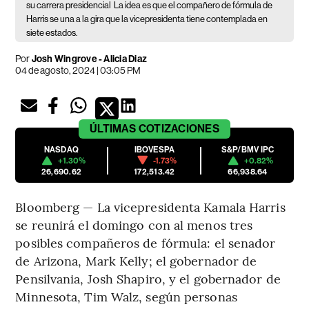
su carrera presidencial
La idea es que el compañero de fórmula de
Harris se una a la gira que la vicepresidenta tiene contemplada en
siete estados.
Por
Josh Wingrove - Alicia Diaz
04 de agosto, 2024 | 03:05 PM
ÚLTIMAS
COTIZACIONES
NASDAQ
IBOVESPA
S&P/BMV IPC
+1.30%
-1.73%
+0.82%
26,690.62
172,513.42
66,938.64
Bloomberg — La vicepresidenta Kamala Harris
se reunirá el domingo con al menos tres
posibles compañeros de fórmula: el senador
de Arizona, Mark Kelly; el gobernador de
Pensilvania, Josh Shapiro, y el gobernador de
Minnesota, Tim Walz, según personas