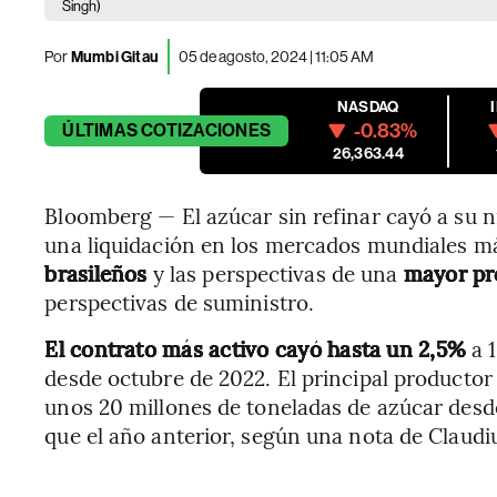
Singh)
Por
Mumbi Gitau
05 de agosto, 2024 | 11:05 AM
NASDAQ
-0.83%
ÚLTIMAS
COTIZACIONES
26,363.44
Bloomberg — El azúcar sin refinar cayó a su ni
una liquidación en los mercados mundiales m
brasileños
y las perspectivas de una
mayor pro
perspectivas de suministro.
El contrato más activo cayó hasta un 2,5%
a 1
desde octubre de 2022. El principal productor
unos 20 millones de toneladas de azúcar desde
que el año anterior, según una nota de Claudiu 