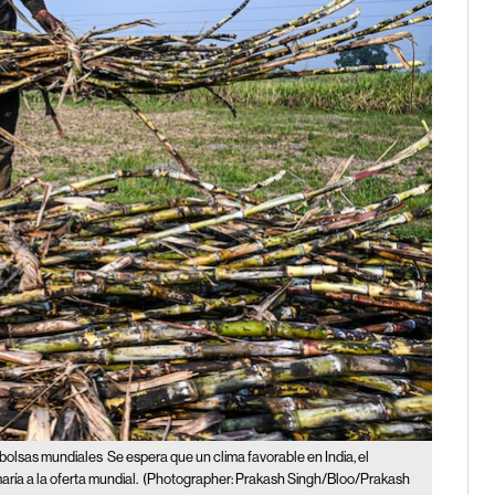
s bolsas mundiales
Se espera que un clima favorable en India, el
ría a la oferta mundial.
(Photographer: Prakash Singh/Bloo/Prakash