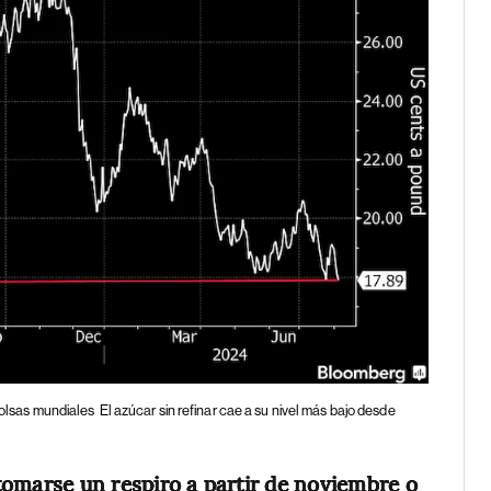
 bolsas mundiales
El azúcar sin refinar cae a su nivel más bajo desde
tomarse un respiro a partir de noviembre o