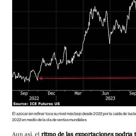
El azúcar sin refinar toca su nivel más bajo desde 2022 por la caída de las
2022 en medio de la ola de ventas mundiales
Aun así, el
ritmo de las exportaciones podría 