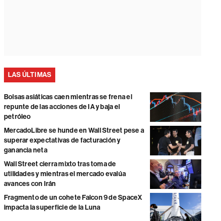
LAS ÚLTIMAS
Bolsas asiáticas caen mientras se frena el
repunte de las acciones de IA y baja el
petróleo
MercadoLibre se hunde en Wall Street pese a
superar expectativas de facturación y
ganancia neta
Wall Street cierra mixto tras toma de
utilidades y mientras el mercado evalúa
avances con Irán
Fragmento de un cohete Falcon 9 de SpaceX
impacta la superficie de la Luna