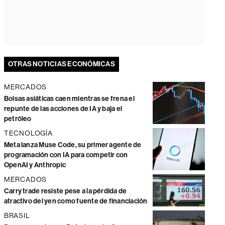
OTRAS NOTICIAS ECONÓMICAS
MERCADOS
Bolsas asiáticas caen mientras se frena el
repunte de las acciones de IA y baja el
petróleo
TECNOLOGÍA
Meta lanza Muse Code, su primer agente de
programación con IA para competir con
OpenAI y Anthropic
MERCADOS
Carry trade resiste pese a la pérdida de
atractivo del yen como fuente de financiación
BRASIL