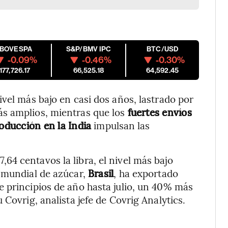
IBOVESPA
S&P/BMV IPC
BTC/USD
-0.09%
-0.46%
-0.30%
177,726.17
66,525.18
64,592.45
vel más bajo en casi dos años, lastrado por
ás amplios, mientras que los
fuertes envíos
ducción en la India
impulsan las
7,64 centavos la libra, el nivel más bajo
 mundial de azúcar,
Brasil
, ha exportado
 principios de año hasta julio, un 40% más
Covrig, analista jefe de Covrig Analytics.