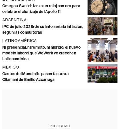
Omega x Swatch lanza un reloj con oro para
celebrar el alunizaje del Apollo 11
ARGENTINA
IPC de julio 2026: de cuánto sería la inflación,
según las consultoras
LATINOAMÉRICA
Ni presencial, ni remoto, ni híbrido: el nuevo
modelo laboral que WeWork ve crecer en
Latinoamérica
MÉXICO
Gastos del Mundial le pasan factura a
Ollamani de Emilio Azcárraga
PUBLICIDAD