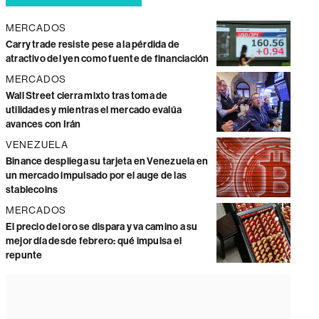
MERCADOS
Carry trade resiste pese a la pérdida de
atractivo del yen como fuente de financiación
MERCADOS
Wall Street cierra mixto tras toma de
utilidades y mientras el mercado evalúa
avances con Irán
VENEZUELA
Binance despliega su tarjeta en Venezuela en
un mercado impulsado por el auge de las
stablecoins
MERCADOS
El precio del oro se dispara y va camino a su
mejor día desde febrero: qué impulsa el
repunte