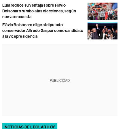
Lula reduce su ventaja sobre Flávio
Bolsonaro rumbo a las elecciones, según
nueva encuesta
Flávio Bolsonaro elige al diputado
conservador Alfredo Gaspar como candidato
a la vicepresidencia
PUBLICIDAD
NOTICIAS DEL DÓLAR HOY