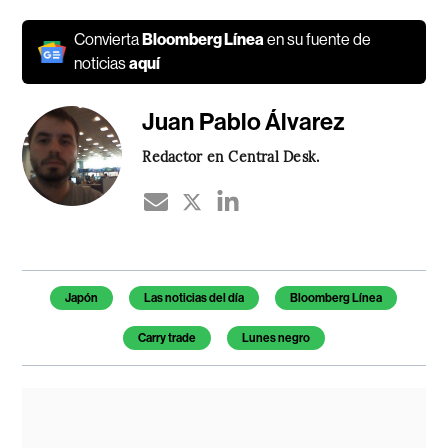
Convierta
Bloomberg Línea
en su fuente de
noticias
aquí
Juan Pablo Álvarez
Redactor en Central Desk.
Temas de este artículo
Japón
Las noticias del día
Bloomberg Línea
Carry trade
Lunes negro