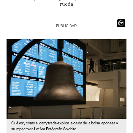
rueda
21
PUBLICIDAD
Qué es y cómo el carry trade explica la caída de la bolsa japonesa y
su impacto en LatAm
Fotógrafo: Soichiro