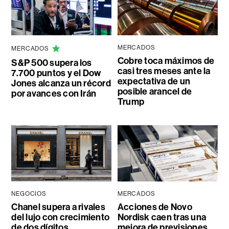
MERCADOS
MERCADOS
Cobre toca máximos de
S&P 500 supera los
casi tres meses ante la
7.700 puntos y el Dow
expectativa de un
Jones alcanza un récord
posible arancel de
por avances con Irán
Trump
NEGOCIOS
MERCADOS
Chanel supera a rivales
Acciones de Novo
del lujo con crecimiento
Nordisk caen tras una
de dos dígitos,
mejora de previsiones