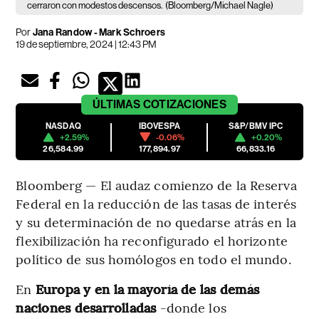
cerraron con modestos descensos.
(Bloomberg/Michael Nagle)
Por
Jana Randow - Mark Schroers
19 de septiembre, 2024 | 12:43 PM
ÚLTIMAS
COTIZACIONES
NASDAQ
IBOVESPA
S&P/BMV IPC
+2.59%
-0.06%
+0.20%
26,584.99
177,894.97
66,833.16
Bloomberg — El audaz comienzo de la Reserva
Federal en la reducción de las tasas de interés
y su determinación de no quedarse atrás en la
flexibilización ha reconfigurado el horizonte
político de sus homólogos en todo el mundo.
En
Europa y en la mayoría de las demás
naciones desarrolladas
-donde los