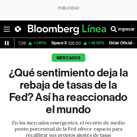
PUBLICIDAD
Ingresar
+1.61%
Space X
+10.10%
Dólar Oficial - Argentina
126.00
1,49
MERCADOS
¿Qué sentimiento deja la
rebaja de tasas de la
Fed? Así ha reaccionado
el mundo
En los mercados emergentes, el recorte de medio
punto porcentual de la Fed ofrece espacio para
recalibrar sus propios ajustes de tasas