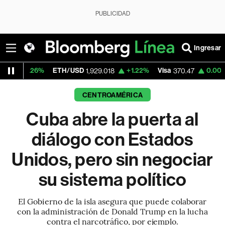
PUBLICIDAD
Ingresar
6%
ETH/USD
+1.22%
Visa
0.00%
Mercado
1,929.018
370.47
CENTROAMÉRICA
Cuba abre la puerta al
diálogo con Estados
Unidos, pero sin negociar
su sistema político
El Gobierno de la isla asegura que puede colaborar
con la administración de Donald Trump en la lucha
contra el narcotráfico, por ejemplo.