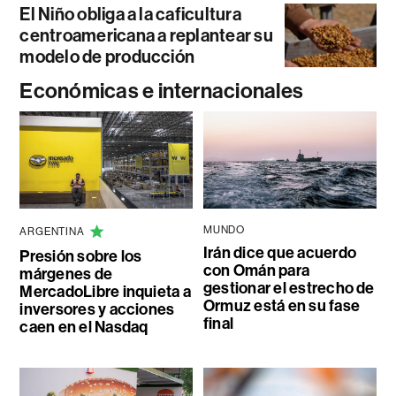
El Niño obliga a la caficultura
centroamericana a replantear su
modelo de producción
Económicas e internacionales
MUNDO
ARGENTINA
Irán dice que acuerdo
Presión sobre los
con Omán para
márgenes de
gestionar el estrecho de
MercadoLibre inquieta a
Ormuz está en su fase
inversores y acciones
final
caen en el Nasdaq