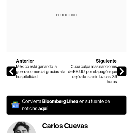
PUBLICIDAD
Anterior
Siguiente
México está ganando la
Cuba culpa a las sanciones
guerra comercial gracias a la
de EE.UU. por el apagón que
hospitalidad
dejó a la isla sin luz casi 36
horas
Convierta
Bloomberg Línea
en su fuente de
noticias
aquí
Carlos Cuevas