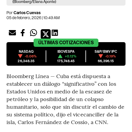
(Bloomberg/Eliana Aponte)
Por
Carlos Cuevas
05 de febrero, 2026 | 10:49 AM
ÚLTIMAS
COTIZACIONES
NASDAQ
IBOVESPA
S&P/BMV IPC
-0.06%
+0.12%
-0.19%
26,348.35
175,748.45
66,396.15
Bloomberg Línea — Cuba está dispuesta a
establecer un diálogo “significativo” con los
Estados Unidos en medio de la escasez de
petróleo y la posibilidad de un colapso
humanitario, solo que sin discutir el cambio de
su sistema político, dijo el vicecanciller de la
isla, Carlos Fernández de Cossío, a CNN.