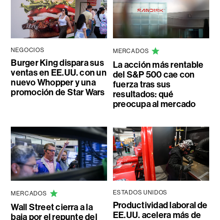
NEGOCIOS
MERCADOS
Burger King dispara sus
La acción más rentable
ventas en EE.UU. con un
del S&P 500 cae con
nuevo Whopper y una
fuerza tras sus
promoción de Star Wars
resultados: qué
preocupa al mercado
ESTADOS UNIDOS
MERCADOS
Productividad laboral de
Wall Street cierra a la
EE.UU. acelera más de
baja por el repunte del