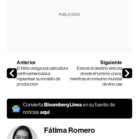
PUBLICIDAD
Anterior
Siguiente
El Niño obliga a la caficultura
Este es el destino vinícola
centroamericana a
donde el turismo crece,
replantear su modelo de
mientras el consumo mundial
producción
de vino cae
Convierta
Bloomberg Línea
en su fuente de
noticias
aquí
Fátima Romero