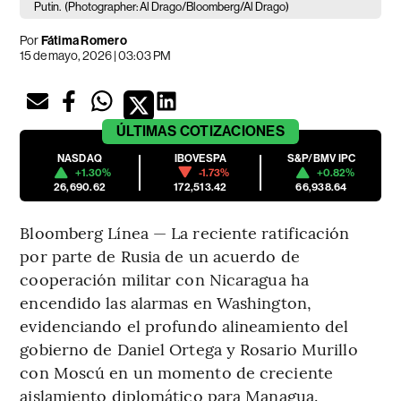
Putin.
(Photographer: Al Drago/Bloomberg/Al Drago)
Por
Fátima Romero
15 de mayo, 2026 | 03:03 PM
ÚLTIMAS
COTIZACIONES
NASDAQ
IBOVESPA
S&P/BMV IPC
+1.30%
-1.73%
+0.82%
26,690.62
172,513.42
66,938.64
Bloomberg Línea — La reciente ratificación
por parte de Rusia de un acuerdo de
cooperación militar con Nicaragua ha
encendido las alarmas en Washington,
evidenciando el profundo alineamiento del
gobierno de Daniel Ortega y Rosario Murillo
con Moscú en un momento de creciente
aislamiento diplomático para Managua.