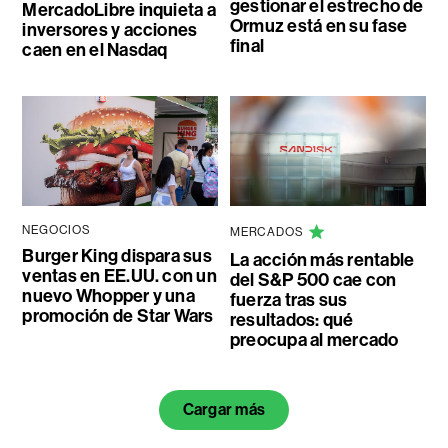
gestionar el estrecho de
MercadoLibre inquieta a
Ormuz está en su fase
inversores y acciones
final
caen en el Nasdaq
NEGOCIOS
MERCADOS
Burger King dispara sus
La acción más rentable
ventas en EE.UU. con un
del S&P 500 cae con
nuevo Whopper y una
fuerza tras sus
promoción de Star Wars
resultados: qué
preocupa al mercado
Cargar más