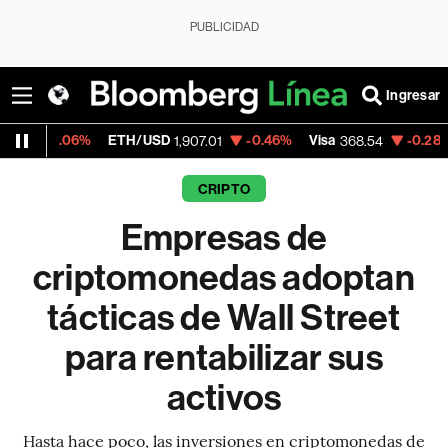
PUBLICIDAD
Ingresar
%
ETH/USD
-0.46%
Visa
-0.28%
MercadoL
1,907.01
368.54
CRIPTO
Empresas de
criptomonedas adoptan
tácticas de Wall Street
para rentabilizar sus
activos
Hasta hace poco, las inversiones en criptomonedas de