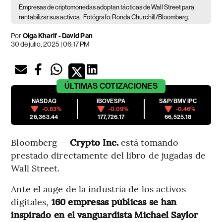
Empresas de criptomonedas adoptan tácticas de Wall Street para
rentabilizar sus activos.
Fotógrafo: Ronda Churchill/Bloomberg.
Por
Olga Kharif - David Pan
30 de julio, 2025 | 06:17 PM
ÚLTIMAS
COTIZACIONES
NASDAQ
IBOVESPA
S&P/BMV IPC
-0.83%
-0.09%
-0.46%
26,363.44
177,726.17
66,525.18
Bloomberg —
Crypto Inc.
está tomando
prestado directamente del libro de jugadas de
Wall Street.
Ante el auge de la industria de los activos
digitales,
160 empresas públicas se han
inspirado en el vanguardista Michael Saylor