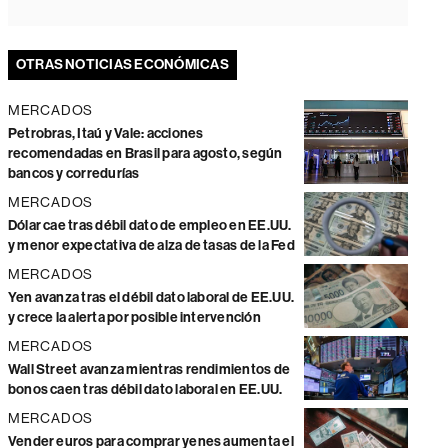
OTRAS NOTICIAS ECONÓMICAS
MERCADOS
Petrobras, Itaú y Vale: acciones
recomendadas en Brasil para agosto, según
bancos y corredurías
MERCADOS
Dólar cae tras débil dato de empleo en EE.UU.
y menor expectativa de alza de tasas de la Fed
MERCADOS
Yen avanza tras el débil dato laboral de EE.UU.
y crece la alerta por posible intervención
MERCADOS
Wall Street avanza mientras rendimientos de
bonos caen tras débil dato laboral en EE.UU.
MERCADOS
Vender euros para comprar yenes aumenta el