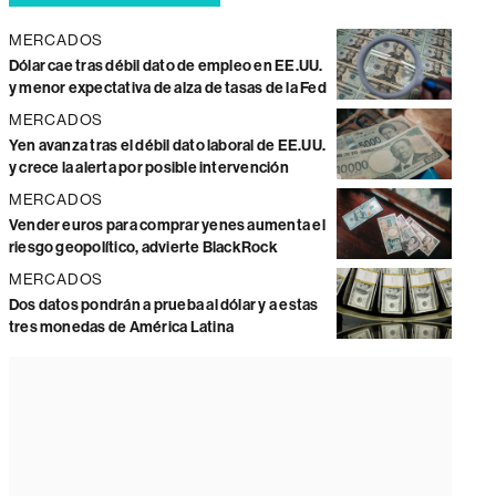
MERCADOS
Dólar cae tras débil dato de empleo en EE.UU.
y menor expectativa de alza de tasas de la Fed
MERCADOS
Yen avanza tras el débil dato laboral de EE.UU.
y crece la alerta por posible intervención
MERCADOS
Vender euros para comprar yenes aumenta el
riesgo geopolítico, advierte BlackRock
MERCADOS
Dos datos pondrán a prueba al dólar y a estas
tres monedas de América Latina