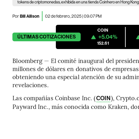
tokens de criptomonedas, exhibida en una tienda Coinhero en Hong Kong, 
Por
Bill Allison
02 de febrero, 2025 | 09:07 PM
COIN
+5.04%
ÚLTIMAS
COTIZACIONES
152.61
Bloomberg — El comité inaugural del preside
millones de dólares en donativos de empresas d
obteniendo una especial atención de su admi
revelaciones.
Las compañías Coinbase Inc. (
), Crypto.
COIN
Payward Inc., más conocida como Kraken, d