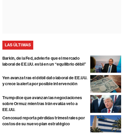
LAS ÚLTIMAS
Barkin, de la Fed, advierte que el mercado
laboral de EE.UU. está en un “equilibrio débil”
Yen avanza tras el débil dato laboral de EE.UU.
y crece la alerta por posible intervención
Trump dice que avanzan las negociaciones
sobre Ormuz mientras Irán evalúa veto a
EE.UU.
Cencosud reporta pérdidas trimestrales por
costos de su nuevo plan estratégico