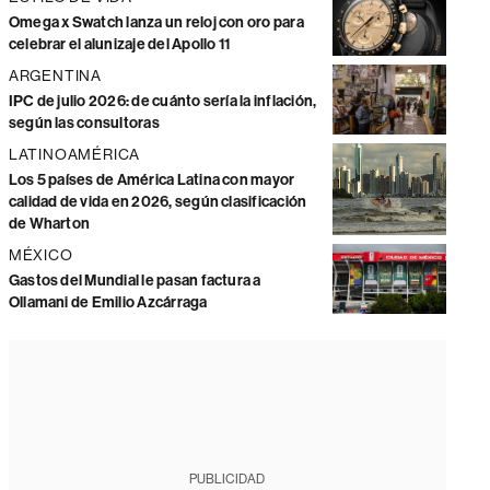
Omega x Swatch lanza un reloj con oro para
celebrar el alunizaje del Apollo 11
ARGENTINA
IPC de julio 2026: de cuánto sería la inflación,
según las consultoras
LATINOAMÉRICA
Los 5 países de América Latina con mayor
calidad de vida en 2026, según clasificación
de Wharton
MÉXICO
Gastos del Mundial le pasan factura a
Ollamani de Emilio Azcárraga
PUBLICIDAD