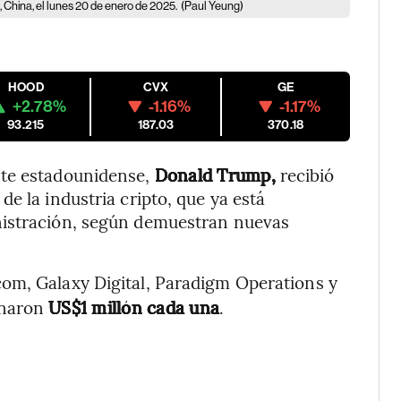
China, el lunes 20 de enero de 2025.
(Paul Yeung)
HOOD
CVX
GE
+2.78%
-1.16%
-1.17%
93.215
187.03
370.18
nte estadounidense,
Donald Trump,
recibió
e la industria cripto, que ya está
nistración, según demuestran nuevas
com, Galaxy Digital, Paradigm Operations y
onaron
US$1 millón cada una
.