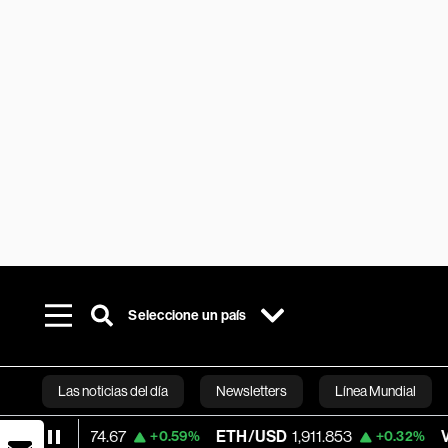
Seleccione un país
Las noticias del día
Newsletters
Línea Mundial
774.67
ETH/USD
1,911.853
Visa
362.15
+0.59%
+0.32%
Bloomberg 