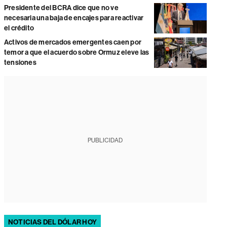
Presidente del BCRA dice que no ve
necesaria una baja de encajes para reactivar
el crédito
Activos de mercados emergentes caen por
temor a que el acuerdo sobre Ormuz eleve las
tensiones
PUBLICIDAD
NOTICIAS DEL DÓLAR HOY