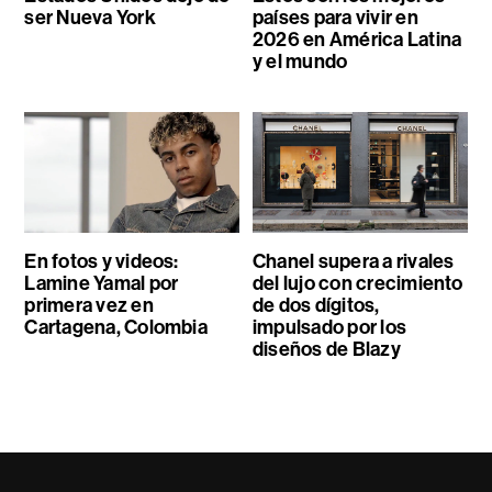
ser Nueva York
países para vivir en
2026 en América Latina
y el mundo
En fotos y videos:
Chanel supera a rivales
Lamine Yamal por
del lujo con crecimiento
primera vez en
de dos dígitos,
Cartagena, Colombia
impulsado por los
diseños de Blazy