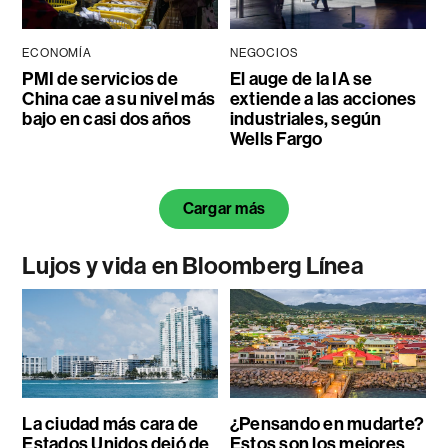
ECONOMÍA
NEGOCIOS
PMI de servicios de
El auge de la IA se
China cae a su nivel más
extiende a las acciones
bajo en casi dos años
industriales, según
Wells Fargo
Cargar más
Lujos y vida en Bloomberg Línea
La ciudad más cara de
¿Pensando en mudarte?
Estados Unidos dejó de
Estos son los mejores