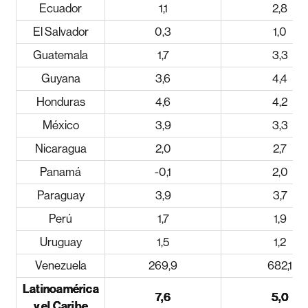
Ecuador
1,1
2,8
El Salvador
0,3
1,0
Guatemala
1,7
3,3
Guyana
3,6
4,4
Honduras
4,6
4,2
México
3,9
3,3
Nicaragua
2,0
2,7
Panamá
-0,1
2,0
Paraguay
3,9
3,7
Perú
1,7
1,9
Uruguay
1,5
1,2
Venezuela
269,9
682,1
Latinoamérica
7,6
5,0
y el Caribe