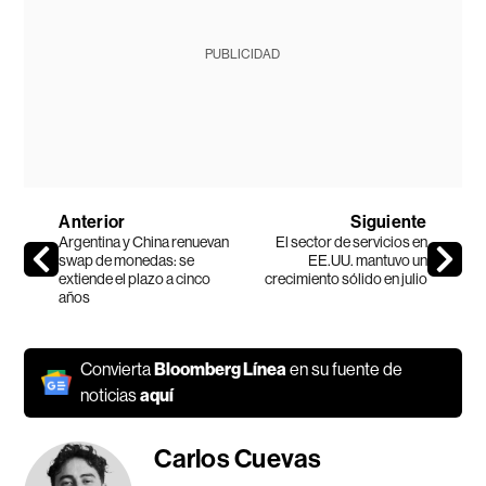
PUBLICIDAD
Anterior
Siguiente
Argentina y China renuevan
El sector de servicios en
swap de monedas: se
EE.UU. mantuvo un
extiende el plazo a cinco
crecimiento sólido en julio
años
Convierta
Bloomberg Línea
en su fuente de
noticias
aquí
Carlos Cuevas