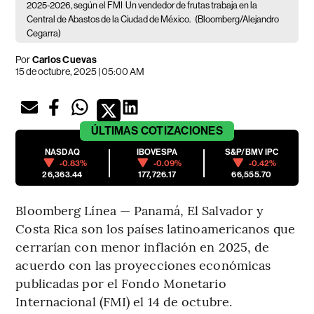
2025-2026, según el FMI
Un vendedor de frutas trabaja en la
Central de Abastos de la Ciudad de México.
(Bloomberg/Alejandro
Cegarra)
Por
Carlos Cuevas
15 de octubre, 2025 | 05:00 AM
ÚLTIMAS
COTIZACIONES
NASDAQ
IBOVESPA
S&P/BMV IPC
-0.83%
-0.09%
-0.42%
26,363.44
177,726.17
66,555.70
Bloomberg Línea — Panamá, El Salvador y
Costa Rica son los países latinoamericanos que
cerrarían con menor inflación en 2025, de
acuerdo con las proyecciones económicas
publicadas por el Fondo Monetario
Internacional (FMI) el 14 de octubre.