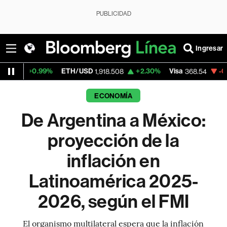
PUBLICIDAD
Ingresar
9%
ETH/USD
+2.30%
Visa
-0.28%
Mercad
1,918.508
368.54
ECONOMÍA
De Argentina a México:
proyección de la
inflación en
Latinoamérica 2025-
2026, según el FMI
El organismo multilateral espera que la inflación