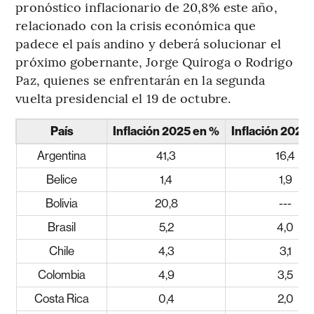
pronóstico inflacionario de 20,8% este año,
relacionado con la crisis económica que
padece el país andino y deberá solucionar el
próximo gobernante, Jorge Quiroga o Rodrigo
Paz, quienes se enfrentarán en la segunda
vuelta presidencial el 19 de octubre.
País
Inflación 2025 en %
Inflación 2026
Argentina
41,3
16,4
Belice
1,4
1,9
Bolivia
20,8
---
Brasil
5,2
4,0
Chile
4,3
3,1
Colombia
4,9
3,5
Costa Rica
0,4
2,0