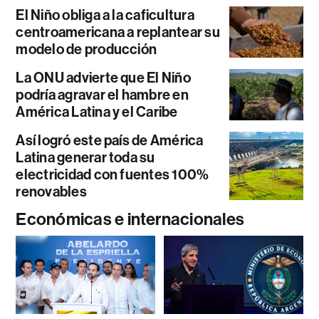
El Niño obliga a la caficultura
centroamericana a replantear su
modelo de producción
La ONU advierte que El Niño
podría agravar el hambre en
América Latina y el Caribe
Así logró este país de América
Latina generar toda su
electricidad con fuentes 100%
renovables
Económicas e internacionales