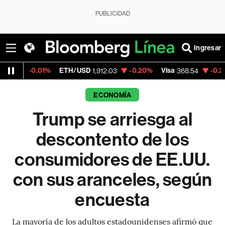
PUBLICIDAD
Ingresar
%
ETH/USD
-0.20%
Visa
-0.28%
MercadoLi
1,912.03
368.54
ECONOMÍA
Trump se arriesga al
descontento de los
consumidores de EE.UU.
con sus aranceles, según
encuesta
La mayoría de los adultos estadounidenses afirmó que