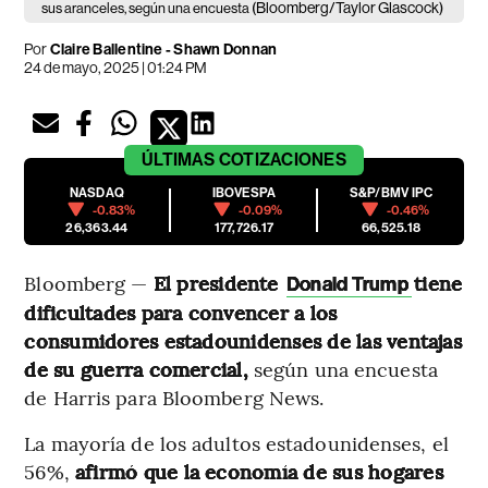
(Bloomberg/Taylor Glascock)
sus aranceles, según una encuesta
Por
Claire Ballentine - Shawn Donnan
24 de mayo, 2025 | 01:24 PM
ÚLTIMAS
COTIZACIONES
NASDAQ
IBOVESPA
S&P/BMV IPC
-0.83%
-0.09%
-0.46%
26,363.44
177,726.17
66,525.18
Bloomberg —
El presidente
tiene
Donald Trump
dificultades para convencer a los
consumidores estadounidenses de las ventajas
de su guerra comercial,
según una encuesta
de Harris para Bloomberg News.
La mayoría de los adultos estadounidenses, el
56%,
afirmó que la economía de sus hogares