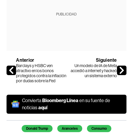
PUBLICIDAD
Anterior
Siguiente
Barclays y HSBC ven
Un modelo de IA de Meta
atractivo en los bonos
accedió a internet y hackeó
protegidos contra la inflación
un sistema externo
por dudas sobre la Fed
Convierta
Bloomberg Línea
en su fuente de
noticias
aquí
Temas de este artículo
Donald Trump
Aranceles
Consumo