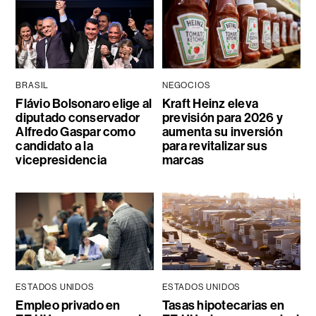
BRASIL
NEGOCIOS
Flávio Bolsonaro elige al
Kraft Heinz eleva
diputado conservador
previsión para 2026 y
Alfredo Gaspar como
aumenta su inversión
candidato a la
para revitalizar sus
vicepresidencia
marcas
ESTADOS UNIDOS
ESTADOS UNIDOS
Empleo privado en
Tasas hipotecarias en