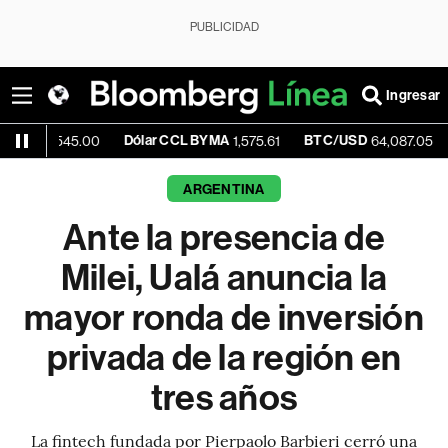
PUBLICIDAD
Ingresar
Dólar CCL BYMA
BTC/USD
-0.33%
45.00
1,575.61
64,087.05
ARGENTINA
Ante la presencia de
Milei, Ualá anuncia la
mayor ronda de inversión
privada de la región en
tres años
La fintech fundada por Pierpaolo Barbieri cerró una