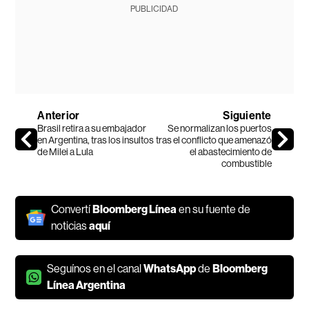
PUBLICIDAD
Anterior
Siguiente
Brasil retira a su embajador
Se normalizan los puertos
en Argentina, tras los insultos
tras el conflicto que amenazó
de Milei a Lula
el abastecimiento de
combustible
Convertí
Bloomberg Línea
en su fuente de
noticias
aquí
Seguínos en el canal
WhatsApp
de
Bloomberg
Línea Argentina