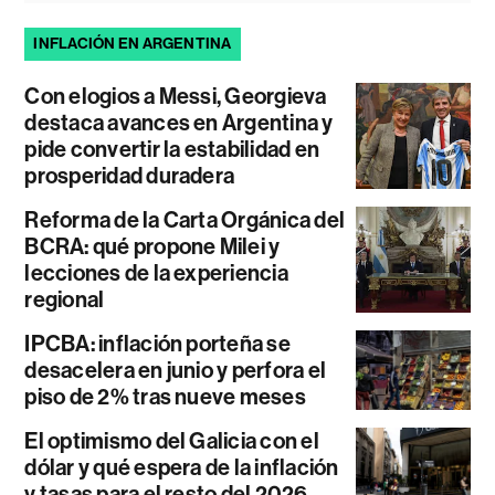
INFLACIÓN EN ARGENTINA
Con elogios a Messi, Georgieva
destaca avances en Argentina y
pide convertir la estabilidad en
prosperidad duradera
Reforma de la Carta Orgánica del
BCRA: qué propone Milei y
lecciones de la experiencia
regional
IPCBA: inflación porteña se
desacelera en junio y perfora el
piso de 2% tras nueve meses
El optimismo del Galicia con el
dólar y qué espera de la inflación
y tasas para el resto del 2026