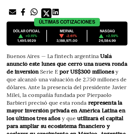
ÚLTIMAS
COTIZACIONES
DÓLAR OFICIAL
MERVAL
NASDAQ
+0.15%
-2.61%
+2.59%
1,495.9529
3,188,971.00
26,584.99
Buenos Aires — La fintech argentina
Ualá
anunció este lunes que cerró una nueva ronda
de inversión
Serie E
por US$300 millones
y
que alcanzó una valuación de 2.750 millones de
dólares. Ante la presencia del presidente Javier
Milei, la compañía fundada por Pierpaolo
Barbieri precisó que esta ronda
representa la
mayor inversión privada en América Latina en
los últimos tres años
y que
utilizará el capital
para ampliar su ecosistema financiero y
acelerar su crecimiento en México, Argentina