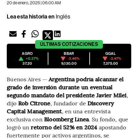
20 de enero, 2025 | 06:00 AM
Lea esta historia en
Inglés
ÚLTIMAS
COTIZACIONES
AGRO
BBAR
GGAL
+0.27%
-2.46%
-3.47%
37.20
9,130.00
7,375.00
Buenos Aires —
Argentina podría alcanzar el
grado de inversión durante un eventual
segundo mandato del presidente Javier Milei
,
dijo
Rob Citrone
, fundador de
Discovery
Capital Management
, en una entrevista
exclusiva con
Bloomberg Línea
. Su fondo, que
logró un
retorno del 52%
en 2024
apostando
fuertemente por activos argentinos, se