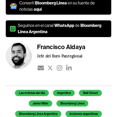
Convertí
Bloomberg Línea
en su fuente de
noticias
aquí
Seguínos en el canal
WhatsApp
de
Bloomberg
Línea Argentina
Francisco Aldaya
Jefé del Buró Panregional
Temas de este artículo
Las noticias del día
Argentina
Wall Street
Javier Milei
Bloomberg Línea
Bloomberg Línea Argentina
Acciones argentinas