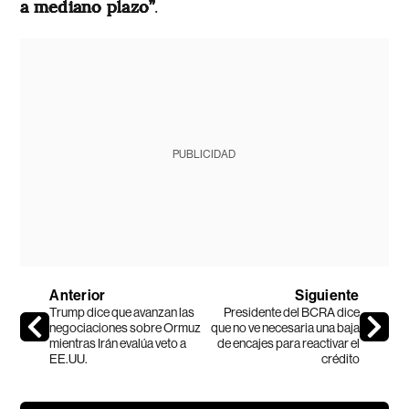
a mediano plazo”
.
PUBLICIDAD
Anterior
Siguiente
Trump dice que avanzan las
Presidente del BCRA dice
negociaciones sobre Ormuz
que no ve necesaria una baja
mientras Irán evalúa veto a
de encajes para reactivar el
EE.UU.
crédito