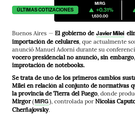
MIRG
+0.31%
ÚLTIMAS
COTIZACIONES
1,630.00
Buenos Aires —
El gobierno de
eli
Javier Milei
importación de celulares
, que actualmente so
anunció Manuel Adorni durante su conferenci
vocero presidencial no anunció, sin embargo,
improtación de notebooks.
Se trata de uno de los primeros cambios sust
Milei en relación al conjunto de normativas 
la provincia de Tierra del Fuego
, donde prod
Mirgor
(
), controlada por
Nicolás Caput
MIRG
Cherñajovsky
.