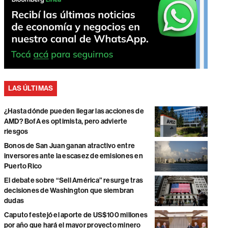
LAS ÚLTIMAS
¿Hasta dónde pueden llegar las acciones de
AMD? BofA es optimista, pero advierte
riesgos
Bonos de San Juan ganan atractivo entre
inversores ante la escasez de emisiones en
Puerto Rico
El debate sobre “Sell América” resurge tras
decisiones de Washington que siembran
dudas
Caputo festejó el aporte de US$100 millones
por año que hará el mayor proyecto minero