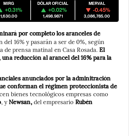
MIRG
DÓLAR OFICIAL
MERVAL
+0.31%
+0.02%
-0.45%
1,630.00
1,498.9871
3,086,785.00
minará por completo los aranceles de
n del 16% y pasarán a ser de 0%, según
a de prensa matinal en Casa Rosada.
El
 una reducción al arancel del 16% para la
anciales anunciados por la adminitración
que conforman el régimen proteccionista de
ucen bienes tecnológicos empresas como
o
, y
Newsan,
del empresario
Rubén