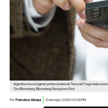
Argentina toca el regimen proteccionista de Tierra del Fuego: bajan aran
Cho/Bloomberg
(Bloomberg/SeongJoon Cho)
Por
Francisco Aldaya
13 de mayo, 2025 | 03:08 PM