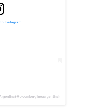
 on Instagram
 Argentina (@bloomberglineaargentina)