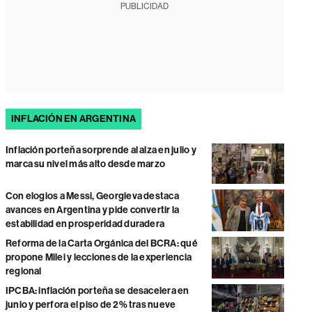
PUBLICIDAD
INFLACIÓN EN ARGENTINA
Inflación porteña sorprende al alza en julio y
marca su nivel más alto desde marzo
Con elogios a Messi, Georgieva destaca
avances en Argentina y pide convertir la
estabilidad en prosperidad duradera
Reforma de la Carta Orgánica del BCRA: qué
propone Milei y lecciones de la experiencia
regional
IPCBA: inflación porteña se desacelera en
junio y perfora el piso de 2% tras nueve