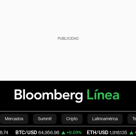
PUBLICIDAD
Mercados
Summit
Cripto
Latinoamérica
T
TC/USD
64,956.98
ETH/USD
1,918.135
V
+0.03%
+0.22%
Green
Economía
Estilo de vida
Mundo
Videos