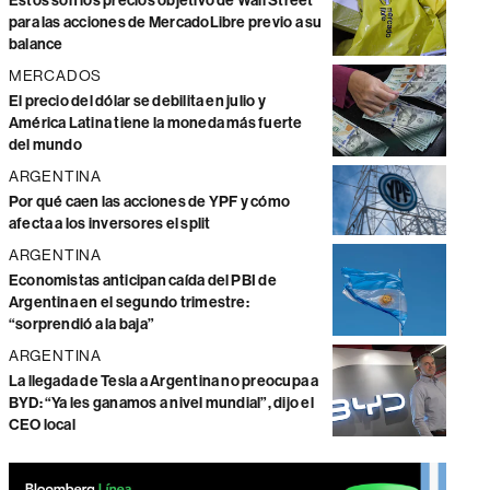
Estos son los precios objetivo de Wall Street
para las acciones de MercadoLibre previo a su
balance
MERCADOS
El precio del dólar se debilita en julio y
América Latina tiene la moneda más fuerte
del mundo
ARGENTINA
Por qué caen las acciones de YPF y cómo
afecta a los inversores el split
ARGENTINA
Economistas anticipan caída del PBI de
Argentina en el segundo trimestre:
“sorprendió a la baja”
ARGENTINA
La llegada de Tesla a Argentina no preocupa a
BYD: “Ya les ganamos a nivel mundial”, dijo el
CEO local