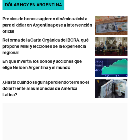
DÓLAR HOY EN ARGENTINA
Precios de bonos sugieren dinámica alcista
para el dólar en Argentina pese a intervención
oficial
Reforma de la Carta Orgánica del BCRA: qué
propone Milei y lecciones de la experiencia
regional
En qué invertir: los bonos y acciones que
elige Neix en Argentina y el mundo
¿Hasta cuándo seguirá perdiendo terreno el
dólar frente a las monedas de América
Latina?