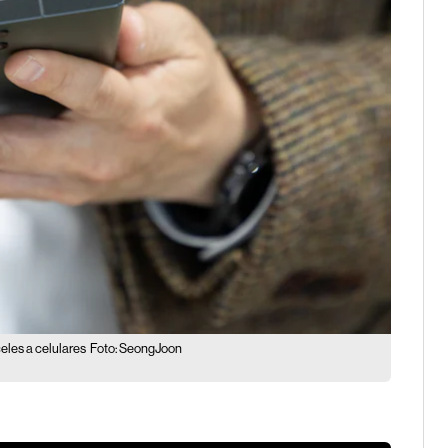
celes a celulares
Foto: SeongJoon