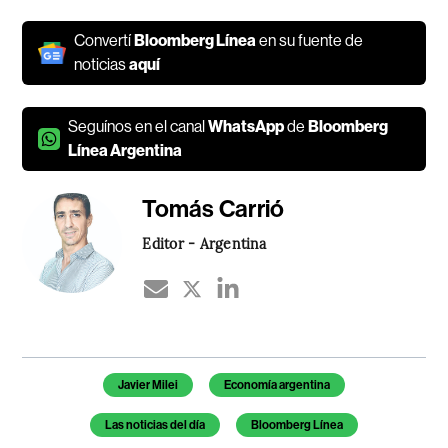
Convertí
Bloomberg Línea
en su fuente de
noticias
aquí
Seguínos en el canal
WhatsApp
de
Bloomberg
Línea Argentina
Tomás Carrió
Editor - Argentina
Temas de este artículo
Javier Milei
Economía argentina
Las noticias del día
Bloomberg Línea