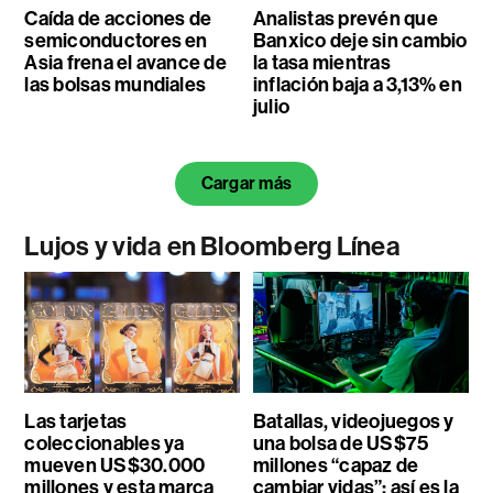
Caída de acciones de
Analistas prevén que
semiconductores en
Banxico deje sin cambio
Asia frena el avance de
la tasa mientras
las bolsas mundiales
inflación baja a 3,13% en
julio
Cargar más
Lujos y vida en Bloomberg Línea
Las tarjetas
Batallas, videojuegos y
coleccionables ya
una bolsa de US$75
mueven US$30.000
millones “capaz de
millones y esta marca
cambiar vidas”: así es la