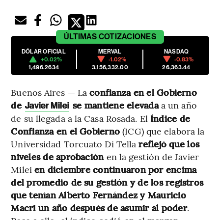
ÚLTIMAS
COTIZACIONES
DÓLAR OFICIAL
MERVAL
NASDAQ
+0.02%
-1.02%
-0.83%
1,496.2634
3,156,332.00
26,363.44
Buenos Aires — La
confianza en el Gobierno
de
se mantiene elevada
a un año
Javier Milei
de su llegada a la Casa Rosada. El
Índice de
Confianza en el Gobierno
(ICG) que elabora la
Universidad Torcuato Di Tella
reflejó que los
niveles de aprobación
en la gestión de Javier
Milei
en diciembre continuaron por encima
del promedio de su gestión y de los registros
que tenían Alberto Fernández y Mauricio
Macri un año después de asumir al poder
.