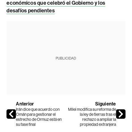
económicos que celebró el Gobierno y los
desafíos pendientes
PUBLICIDAD
Anterior
Siguiente
Irán dice que acuerdo con
Milei modifica su reforma de
Omán para gestionar el
la ley de tierras tras el
estrecho de Ormuz está en
rechazo a ampliar la
su fase final
propiedad extranjera