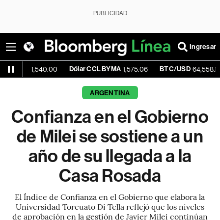
PUBLICIDAD
Ingresar
ue
Dólar CCL BYMA
BTC/USD
-0
1,540.00
1,575.06
64,558.18
ARGENTINA
Confianza en el Gobierno
de Milei se sostiene a un
año de su llegada a la
Casa Rosada
El Índice de Confianza en el Gobierno que elabora la
Universidad Torcuato Di Tella reflejó que los niveles
de aprobación en la gestión de Javier Milei continúan